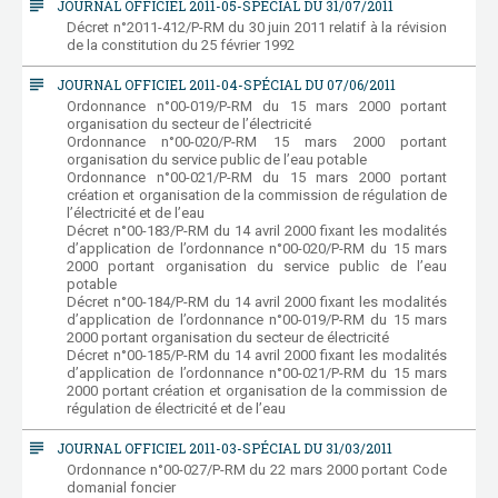
subject
JOURNAL OFFICIEL 2011-05-SPÉCIAL DU 31/07/2011
Décret n°2011-412/P-RM du 30 juin 2011 relatif à la révision
de la constitution du 25 février 1992
subject
JOURNAL OFFICIEL 2011-04-SPÉCIAL DU 07/06/2011
Ordonnance n°00-019/P-RM du 15 mars 2000 portant
organisation du secteur de l’électricité
Ordonnance n°00-020/P-RM 15 mars 2000 portant
organisation du service public de l’eau potable
Ordonnance n°00-021/P-RM du 15 mars 2000 portant
création et organisation de la commission de régulation de
l’électricité et de l’eau
Décret n°00-183/P-RM du 14 avril 2000 fixant les modalités
d’application de l’ordonnance n°00-020/P-RM du 15 mars
2000 portant organisation du service public de l’eau
potable
Décret n°00-184/P-RM du 14 avril 2000 fixant les modalités
d’application de l’ordonnance n°00-019/P-RM du 15 mars
2000 portant organisation du secteur de électricité
Décret n°00-185/P-RM du 14 avril 2000 fixant les modalités
d’application de l’ordonnance n°00-021/P-RM du 15 mars
2000 portant création et organisation de la commission de
régulation de électricité et de l’eau
subject
JOURNAL OFFICIEL 2011-03-SPÉCIAL DU 31/03/2011
Ordonnance n°00-027/P-RM du 22 mars 2000 portant Code
domanial foncier