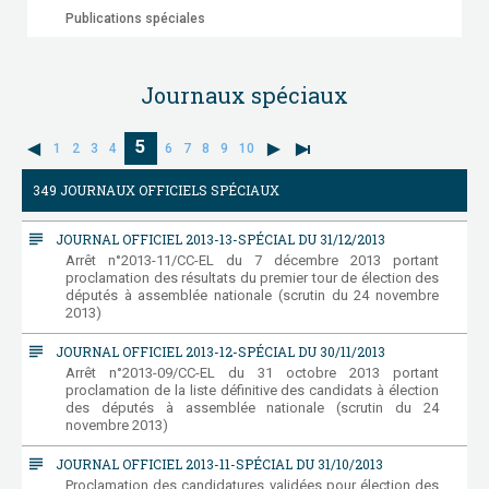
Publications spéciales
Journaux spéciaux
5
1
2
3
4
6
7
8
9
10
349 JOURNAUX OFFICIELS SPÉCIAUX
subject
JOURNAL OFFICIEL 2013-13-SPÉCIAL DU 31/12/2013
Arrêt n°2013-11/CC-EL du 7 décembre 2013 portant
proclamation des résultats du premier tour de élection des
députés à assemblée nationale (scrutin du 24 novembre
2013)
subject
JOURNAL OFFICIEL 2013-12-SPÉCIAL DU 30/11/2013
Arrêt n°2013-09/CC-EL du 31 octobre 2013 portant
proclamation de la liste définitive des candidats à élection
des députés à assemblée nationale (scrutin du 24
novembre 2013)
subject
JOURNAL OFFICIEL 2013-11-SPÉCIAL DU 31/10/2013
Proclamation des candidatures validées pour élection des