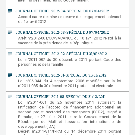
intérims des membres du Gouvernement
subject
JOURNAL OFFICIEL 2012-04-SPÉCIAL DU 07/04/2012
Accord cadre de mise en oeuvre de l’engagement solennel
du 1er avril 2012
subject
JOURNAL OFFICIEL 2012-03-SPÉCIAL DU 07/04/2012
Arrêt n°2012-001/CC/VACANCE du 10 avril 2012 relatif à la
vacance de la présidence de la République
subject
JOURNAL OFFICIEL 2012-02-SPÉCIAL DU 31/01/2012
Loi n°2011-087 du 30 décembre 2011 portant Code des
personnes et de la famille
subject
JOURNAL OFFICIEL 2012-01-SPÉCIAL DU 31/01/2012
Loi n°06-044 du 4 septembre 2006 modifiée par la loi
n°2011-085 du 30 décembre 2011 portant loi électorale
subject
JOURNAL OFFICIEL 2011-08-SPÉCIAL DU 31/12/2011
Loi n°2011-061 du 25 novembre 2011 autorisant la
ratification de l’accord de financement additionnel au
second projet sectoriel des transports (PST-2), signé à
Bamako, le 27 juillet 2011 entre le Gouvernement de la
République du Mali et l’association internationale de
développement (IDA)
Décret n°2011-814/P-RM du 14 décembre 2011 portant