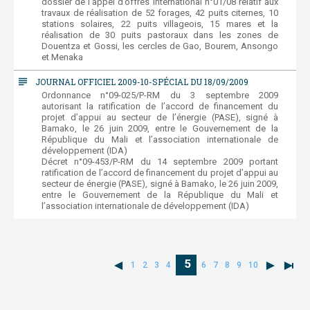
dossier de l’appel d’offres international n°01/08 relatif aux
travaux de réalisation de 52 forages, 42 puits citernes, 10
stations solaires, 22 puits villageois, 15 mares et la
réalisation de 30 puits pastoraux dans les zones de
Douentza et Gossi, les cercles de Gao, Bourem, Ansongo
et Menaka
subject
JOURNAL OFFICIEL 2009-10-SPÉCIAL DU 18/09/2009
Ordonnance n°09-025/P-RM du 3 septembre 2009
autorisant la ratification de l’accord de financement du
projet d’appui au secteur de l’énergie (PASE), signé à
Bamako, le 26 juin 2009, entre le Gouvernement de la
République du Mali et l’association internationale de
développement (IDA)
Décret n°09-453/P-RM du 14 septembre 2009 portant
ratification de l’accord de financement du projet d’appui au
secteur de énergie (PASE), signé à Bamako, le 26 juin 2009,
entre le Gouvernement de la République du Mali et
l’association internationale de développement (IDA)
5
1
2
3
4
6
7
8
9
10