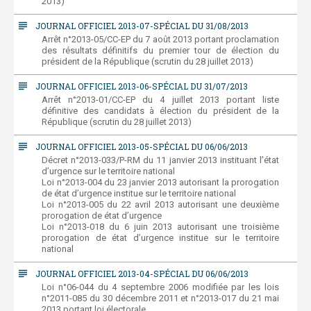
2013)
subject
JOURNAL OFFICIEL 2013-07-SPÉCIAL DU 31/08/2013
Arrêt n°2013-05/CC-EP du 7 août 2013 portant proclamation
des résultats définitifs du premier tour de élection du
président de la République (scrutin du 28 juillet 2013)
subject
JOURNAL OFFICIEL 2013-06-SPÉCIAL DU 31/07/2013
Arrêt n°2013-01/CC-EP du 4 juillet 2013 portant liste
définitive des candidats à élection du président de la
République (scrutin du 28 juillet 2013)
subject
JOURNAL OFFICIEL 2013-05-SPÉCIAL DU 06/06/2013
Décret n°2013-033/P-RM du 11 janvier 2013 instituant l’état
d’urgence sur le territoire national
Loi n°2013-004 du 23 janvier 2013 autorisant la prorogation
de état d’urgence institue sur le territoire national
Loi n°2013-005 du 22 avril 2013 autorisant une deuxième
prorogation de état d’urgence
Loi n°2013-018 du 6 juin 2013 autorisant une troisième
prorogation de état d’urgence institue sur le territoire
national
subject
JOURNAL OFFICIEL 2013-04-SPÉCIAL DU 06/06/2013
Loi n°06-044 du 4 septembre 2006 modifiée par les lois
n°2011-085 du 30 décembre 2011 et n°2013-017 du 21 mai
2013 portant loi électorale