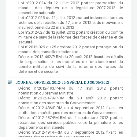
Loi n°2012-024 du 12 juillet 2012 portant prorogation du
mandat des députés de la législature 2007-2012 de
assemblée nationale
Loi n°2012-025 du 12 juillet 2012 portant indemnisation des
victimes de la rebellion du 17 janvier 2012 et du mouvement
insurrectionnel du 22 mars 2012
Loi n°2012-027 du 12 juillet 2012 portant création du comite
militaire de suivi de la reforme des forces de défense et de
sécurité
Loi n°2012-029 du 25 octobre 2012 portant prorogation du
mandat des conseillers nationaux
Décret n°2012-462/P-RM du 20 août 2012 fixant les détails
de l’organisation et les modalités de fonctionnement du
comite militaire de suivi de la reforme des forces de
défense et de sécurité
subject
JOURNAL OFFICIEL 2012-06-SPÉCIAL DU 30/06/2012
Décret n°2012-193/P-RM du 17 avril 2012 portant
nomination du premier Ministre
Décret n°2012-479/P-RM du 20 août 2012 portant
nomination des membres du Gouvernement
Décret n°2012-486/P-RM du 4 septembre 2012 fixant les
attributions spécifiques des membres du Gouvernement
Décret n°2012-487/PM-RM du 4 septembre 2012 portant
répartition des services publics entre la primature et les
départements ministériels
Décret n°2012-491/P-RM du 7 septembre 2012 fixant les