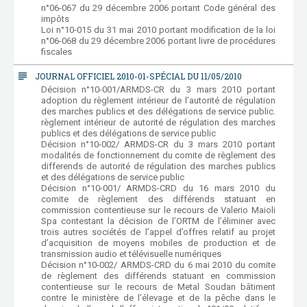
n°06-067 du 29 décembre 2006 portant Code général des
impôts
Loi n°10-015 du 31 mai 2010 portant modification de la loi
n°06-068 du 29 décembre 2006 portant livre de procédures
fiscales
subject
JOURNAL OFFICIEL 2010-01-SPÉCIAL DU 11/05/2010
Décision n°10-001/ARMDS-CR du 3 mars 2010 portant
adoption du règlement intérieur de l’autorité de régulation
des marches publics et des délégations de service public.
règlement intérieur de autorité de régulation des marches
publics et des délégations de service public
Décision n°10-002/ ARMDS-CR du 3 mars 2010 portant
modalités de fonctionnement du comite de règlement des
differends de autorité de régulation des marches publics
et des délégations de service public
Décision n°10-001/ ARMDS-CRD du 16 mars 2010 du
comite de règlement des différends statuant en
commission contentieuse sur le recours de Valerio Maioli
Spa contestant la décision de l’ORTM de l’éliminer avec
trois autres sociétés de l’appel d’offres relatif au projet
d’acquisition de moyens mobiles de production et de
transmission audio et télévisuelle numériques
Décision n°10-002/ ARMDS-CRD du 6 mai 2010 du comite
de règlement des différends statuant en commission
contentieuse sur le recours de Metal Soudan bâtiment
contre le ministère de l’élevage et de la pêche dans le