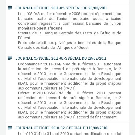
subject
JOURNAL OFFICIEL 2011-02-SPÉCIAL DU 28/03/2011
Loi n°08-043 du 1er décembre 2008 portant réglementation
bancaire traite de l’union monétaire ouest africaine
convention régissant la commission bancaire de l’union
monétaire ouest africaine
Statuts de la Banque Centrale des États de l’Afrique de
l’Ouest
Protocole relatif aux privilèges et immunités de la Banque
Centrale des États de l’Afrique de l’Ouest
subject
JOURNAL OFFICIEL 2011-01-SPÉCIAL DU 28/02/2011
Ordonnance n°2011-004/P-RM du 10 février 2011 autorisant
la ratification de l’accord de prêt signé à Bamako, le 2
décembre 2010, entre le Gouvernement de la République
du Mali et l’association internationale de développement
(IDA), pour le financement additionnel du projet d’appui
aux communautés rurales (PACR)
Décret n°2011-065/P-RM du 10 février 2011 portant
ratification de l’accord de prêt signé à Bamako, le 2
décembre 2010, entre le Gouvernement de la République
du Mali et l’association internationale de développement
(IDA), pour le financement additionnel du projet d’appui
aux communautés rurales (PACR) accord de financement
subject
JOURNAL OFFICIEL 2010-02-SPÉCIAL DU 10/06/2010
Loi n°10-014 du 31 mai 2010 portant modification de la loi