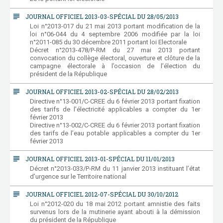
subject
JOURNAL OFFICIEL 2013-03-SPÉCIAL DU 28/05/2013
Loi n°2013-017 du 21 mai 2013 portant modification de la
loi n°06-044 du 4 septembre 2006 modifiée par la loi
n°2011-085 du 30 décembre 2011 portant loi Electorale
Décret n°2013-478/P-RM du 27 mai 2013 portant
convocation du collège électoral, ouverture et clôture de la
campagne électorale à l’occasion de l’élection du
président de la République
subject
JOURNAL OFFICIEL 2013-02-SPÉCIAL DU 28/02/2013
Directive n°13-001/C-CREE du 6 février 2013 portant fixation
des tarifs de l’électricité applicables a compter du 1er
février 2013
Directive n°13-002/C-CREE du 6 février 2013 portant fixation
des tarifs de l’eau potable applicables a compter du 1er
février 2013
subject
JOURNAL OFFICIEL 2013-01-SPÉCIAL DU 11/01/2013
Décret n°2013-033/P-RM du 11 janvier 2013 instituant l’état
d’urgence sur le Territoire national
subject
JOURNAL OFFICIEL 2012-07-SPÉCIAL DU 30/10/2012
Loi n°2012-020 du 18 mai 2012 portant amnistie des faits
survenus lors de la mutinerie ayant abouti à la démission
du président de la République