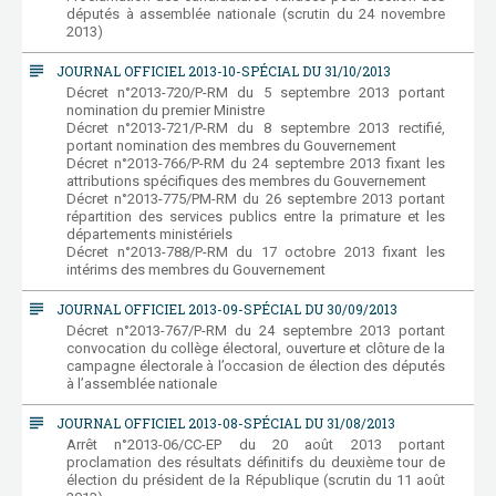
députés à assemblée nationale (scrutin du 24 novembre
2013)
subject
JOURNAL OFFICIEL 2013-10-SPÉCIAL DU 31/10/2013
Décret n°2013-720/P-RM du 5 septembre 2013 portant
nomination du premier Ministre
Décret n°2013-721/P-RM du 8 septembre 2013 rectifié,
portant nomination des membres du Gouvernement
Décret n°2013-766/P-RM du 24 septembre 2013 fixant les
attributions spécifiques des membres du Gouvernement
Décret n°2013-775/PM-RM du 26 septembre 2013 portant
répartition des services publics entre la primature et les
départements ministériels
Décret n°2013-788/P-RM du 17 octobre 2013 fixant les
intérims des membres du Gouvernement
subject
JOURNAL OFFICIEL 2013-09-SPÉCIAL DU 30/09/2013
Décret n°2013-767/P-RM du 24 septembre 2013 portant
convocation du collège électoral, ouverture et clôture de la
campagne électorale à l’occasion de élection des députés
à l’assemblée nationale
subject
JOURNAL OFFICIEL 2013-08-SPÉCIAL DU 31/08/2013
Arrêt n°2013-06/CC-EP du 20 août 2013 portant
proclamation des résultats définitifs du deuxième tour de
élection du président de la République (scrutin du 11 août