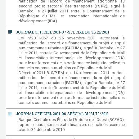
ratification de l’accord de financement additionnel au
second projet sectoriel des transports (PST-2), signé à
Bamako, le 27 juillet 2011 entre le Gouvernement de la
République du Mali et l’association internationale de
développement (IDA)
subject
JOURNAL OFFICIEL 2011-07-SPÉCIAL DU 31/12/2011
Loi n°2011-067 du 25 novembre 2011 autorisant la
ratification de l’accord de financement du projet d’appui
aux communes urbaines (PACUM), signé à Bamako, le 27
juillet 2011, entre le Gouvernement de la République du Mali
et l’association internationale de développement (IDA)
pour le renforcement de la performance institutionnelle des
conseils communaux urbains en République du Mali
Décret n°2011-810/P-RM du 14 décembre 2011 portant
ratification de l’accord de financement du projet d’appui
aux communes urbaines (PACUM), signé à Bamako, le 27
juillet 2011, entre le Gouvernement de la République du Mali
et l’association internationale de développement (IDA)
pour le renforcement de la performance institutionnelle des
conseils communaux urbains en République du Mali
subject
JOURNAL OFFICIEL 2011-06-SPÉCIAL DU 31/10/2011
Banque Centrale des États de l’Afrique de l’Ouest (BCEAO),
rapport d’audit sur les états financiers centralisés, exercice
clos le 31 décembre 2010