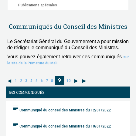
Publications spéciales
Communiqués du Conseil des Ministres
Le Secrétariat Général du Gouvernement a pour mission
de rédiger le communiqué du Conseil des Ministres.
Vous pouvez également retrouver ces communiqués
sur
.
le site de la Primature du Mali
9
1
2
3
4
5
6
7
8
10
563 COMMUNIQUÉS
subject
Communiqué du conseil des Ministres du 12/01/2022
subject
Communiqué du conseil des Ministres du 10/01/2022