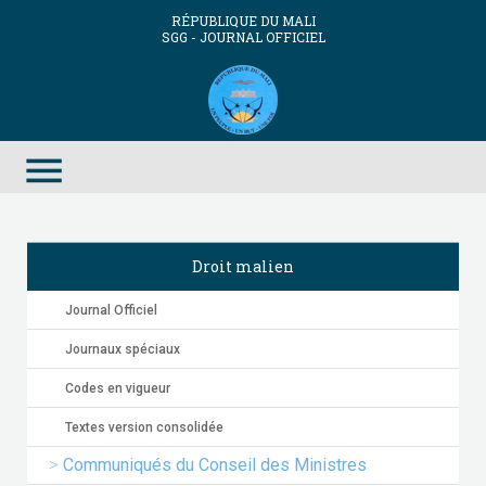
RÉPUBLIQUE DU MALI
SGG - JOURNAL OFFICIEL
menu
Droit malien
Journal Officiel
Journaux spéciaux
Codes en vigueur
Textes version consolidée
Communiqués du Conseil des Ministres