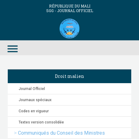
RÉPUBLIQUE DU MALI
SGG - JOURNAL OFFICIEL
menu
Droit malien
Journal Officiel
Journaux spéciaux
Codes en vigueur
Textes version consolidée
Communiqués du Conseil des Ministres