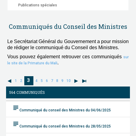
Publications spéciales
Communiqués du Conseil des Ministres
Le Secrétariat Général du Gouvernement a pour mission
de rédiger le communiqué du Conseil des Ministres.
Vous pouvez également retrouver ces communiqués
sur
.
le site de la Primature du Mali
3
1
2
4
5
6
7
8
9
10
564 COMMUNIQUÉS
subject
Communiqué du conseil des Ministres du 04/06/2025
subject
Communiqué du conseil des Ministres du 28/05/2025