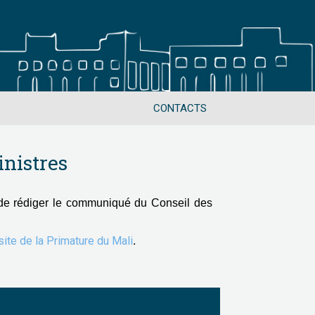
CONTACTS
nistres
de rédiger le communiqué du Conseil des
 site de la Primature du Mali
.