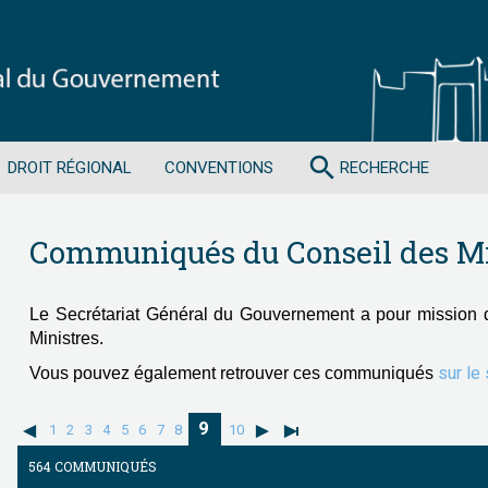
search
DROIT RÉGIONAL
CONVENTIONS
RECHERCHE
Communiqués du Conseil des Mi
Le Secrétariat Général du Gouvernement a pour mission 
Ministres.
sur le
Vous pouvez également retrouver ces communiqués
9
1
2
3
4
5
6
7
8
10
564 COMMUNIQUÉS