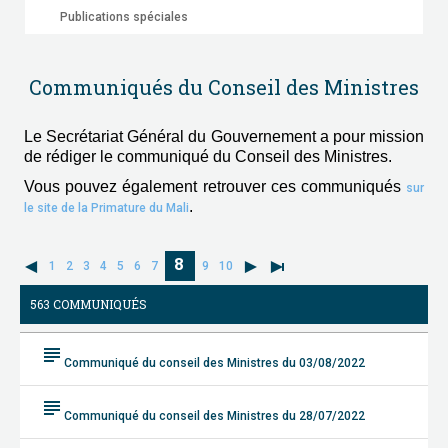
Publications spéciales
Communiqués du Conseil des Ministres
Le Secrétariat Général du Gouvernement a pour mission
de rédiger le communiqué du Conseil des Ministres.
Vous pouvez également retrouver ces communiqués
sur
.
le site de la Primature du Mali
8
1
2
3
4
5
6
7
9
10
563 COMMUNIQUÉS
subject
Communiqué du conseil des Ministres du 03/08/2022
subject
Communiqué du conseil des Ministres du 28/07/2022