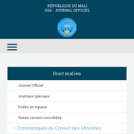
RÉPUBLIQUE DU MALI
SGG - JOURNAL OFFICIEL
menu
Droit malien
Journal Officiel
Journaux spéciaux
Codes en vigueur
Textes version consolidée
Communiqués du Conseil des Ministres