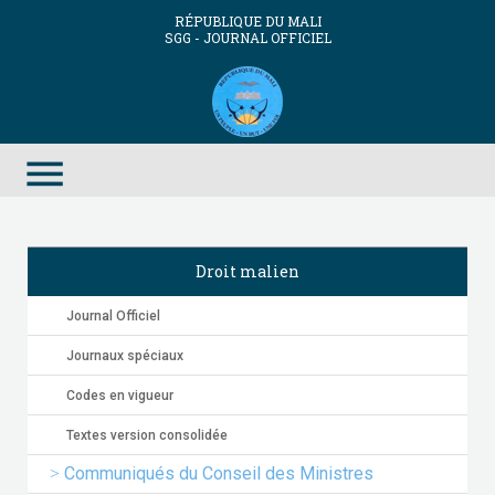
RÉPUBLIQUE DU MALI
SGG - JOURNAL OFFICIEL
menu
Droit malien
Journal Officiel
Journaux spéciaux
Codes en vigueur
Textes version consolidée
Communiqués du Conseil des Ministres