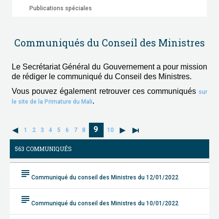
Publications spéciales
Communiqués du Conseil des Ministres
Le Secrétariat Général du Gouvernement a pour mission
de rédiger le communiqué du Conseil des Ministres.
Vous pouvez également retrouver ces communiqués
sur
.
le site de la Primature du Mali
9
1
2
3
4
5
6
7
8
10
563 COMMUNIQUÉS
subject
Communiqué du conseil des Ministres du 12/01/2022
subject
Communiqué du conseil des Ministres du 10/01/2022