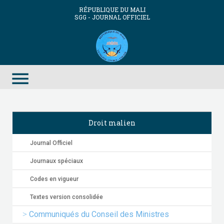
RÉPUBLIQUE DU MALI
SGG - JOURNAL OFFICIEL
menu
Droit malien
Journal Officiel
Journaux spéciaux
Codes en vigueur
Textes version consolidée
Communiqués du Conseil des Ministres