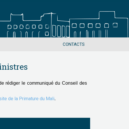
CONTACTS
nistres
de rédiger le communiqué du Conseil des
 site de la Primature du Mali
.