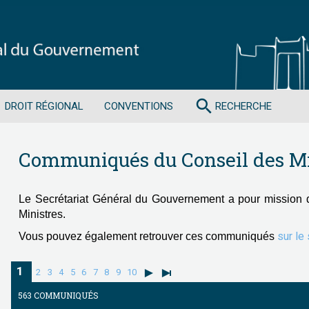
search
DROIT RÉGIONAL
CONVENTIONS
RECHERCHE
Communiqués du Conseil des Mi
Le Secrétariat Général du Gouvernement a pour mission 
Ministres.
sur le
Vous pouvez également retrouver ces communiqués
1
2
3
4
5
6
7
8
9
10
563 COMMUNIQUÉS