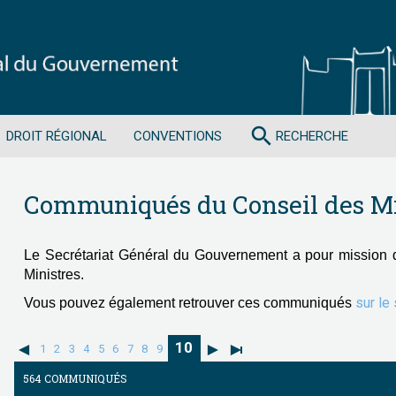
search
DROIT RÉGIONAL
CONVENTIONS
RECHERCHE
Communiqués du Conseil des Mi
Le Secrétariat Général du Gouvernement a pour mission 
Ministres.
sur le
Vous pouvez également retrouver ces communiqués
10
1
2
3
4
5
6
7
8
9
564 COMMUNIQUÉS