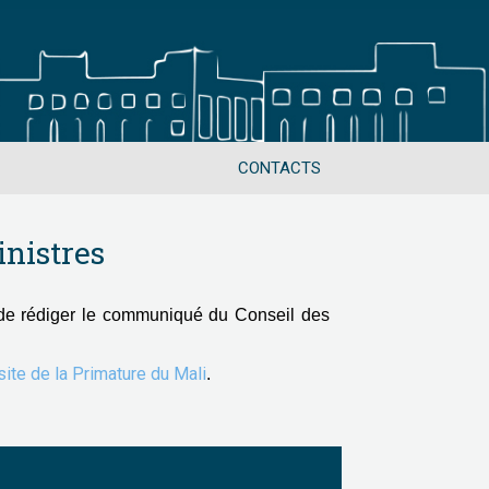
CONTACTS
nistres
de rédiger le communiqué du Conseil des
 site de la Primature du Mali
.