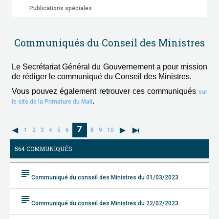
Publications spéciales
Communiqués du Conseil des Ministres
Le Secrétariat Général du Gouvernement a pour mission
de rédiger le communiqué du Conseil des Ministres.
Vous pouvez également retrouver ces communiqués
sur
.
le site de la Primature du Mali
7
1
2
3
4
5
6
8
9
10
564 COMMUNIQUÉS
subject
Communiqué du conseil des Ministres du 01/03/2023
subject
Communiqué du conseil des Ministres du 22/02/2023