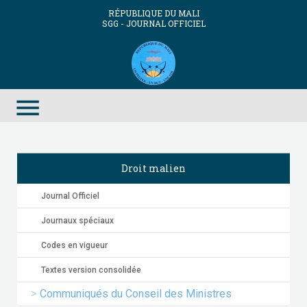
RÉPUBLIQUE DU MALI
SGG - JOURNAL OFFICIEL
menu
Droit malien
Journal Officiel
Journaux spéciaux
Codes en vigueur
Textes version consolidée
Communiqués du Conseil des Ministres