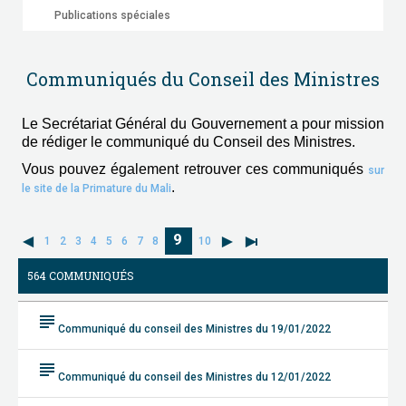
Publications spéciales
Communiqués du Conseil des Ministres
Le Secrétariat Général du Gouvernement a pour mission
de rédiger le communiqué du Conseil des Ministres.
Vous pouvez également retrouver ces communiqués
sur
.
le site de la Primature du Mali
9
1
2
3
4
5
6
7
8
10
564 COMMUNIQUÉS
subject
Communiqué du conseil des Ministres du 19/01/2022
subject
Communiqué du conseil des Ministres du 12/01/2022