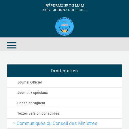
RÉPUBLIQUE DU MALI
SGG - JOURNAL OFFICIEL
menu
Droit malien
Journal Officiel
Journaux spéciaux
Codes en vigueur
Textes version consolidée
Communiqués du Conseil des Ministres