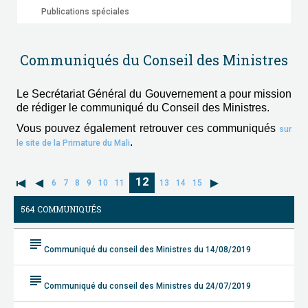
Publications spéciales
Communiqués du Conseil des Ministres
Le Secrétariat Général du Gouvernement a pour mission
de rédiger le communiqué du Conseil des Ministres.
Vous pouvez également retrouver ces communiqués
sur
.
le site de la Primature du Mali
12
6
7
8
9
10
11
13
14
15
564 COMMUNIQUÉS
subject
Communiqué du conseil des Ministres du 14/08/2019
subject
Communiqué du conseil des Ministres du 24/07/2019