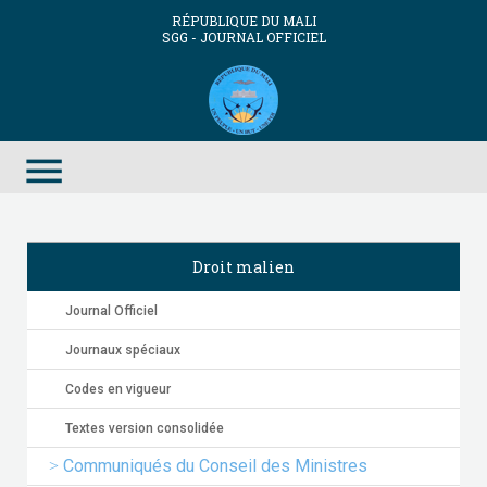
RÉPUBLIQUE DU MALI
SGG - JOURNAL OFFICIEL
menu
Droit malien
Journal Officiel
Journaux spéciaux
Codes en vigueur
Textes version consolidée
Communiqués du Conseil des Ministres