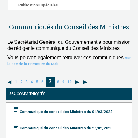
Publications spéciales
Communiqués du Conseil des Ministres
Le Secrétariat Général du Gouvernement a pour mission
de rédiger le communiqué du Conseil des Ministres.
Vous pouvez également retrouver ces communiqués
sur
.
le site de la Primature du Mali
7
1
2
3
4
5
6
8
9
10
564 COMMUNIQUÉS
subject
Communiqué du conseil des Ministres du 01/03/2023
subject
Communiqué du conseil des Ministres du 22/02/2023