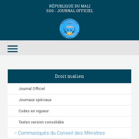
RÉPUBLIQUE DU MALI
SGG - JOURNAL OFFICIEL
menu
Droit malien
Journal Officiel
Journaux spéciaux
Codes en vigueur
Textes version consolidée
Communiqués du Conseil des Ministres