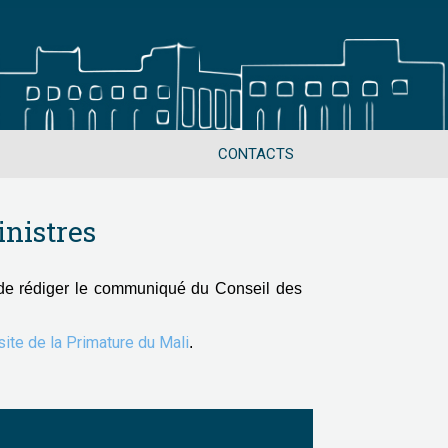
CONTACTS
nistres
de rédiger le communiqué du Conseil des
 site de la Primature du Mali
.