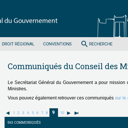
search
DROIT RÉGIONAL
CONVENTIONS
RECHERCHE
Communiqués du Conseil des Mi
Le Secrétariat Général du Gouvernement a pour mission 
Ministres.
sur le
Vous pouvez également retrouver ces communiqués
9
1
2
3
4
5
6
7
8
10
563 COMMUNIQUÉS