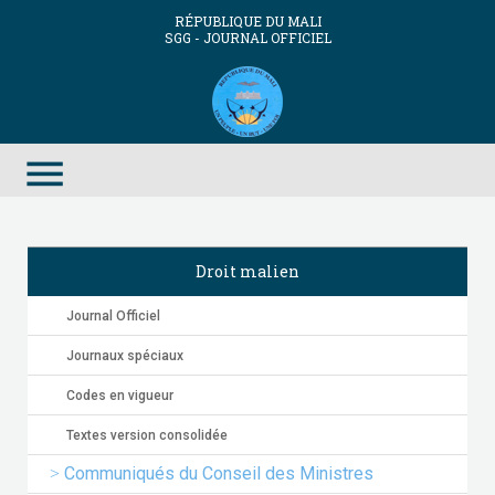
RÉPUBLIQUE DU MALI
SGG - JOURNAL OFFICIEL
menu
Droit malien
Journal Officiel
Journaux spéciaux
Codes en vigueur
Textes version consolidée
Communiqués du Conseil des Ministres