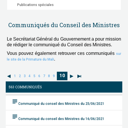
Publications spéciales
Communiqués du Conseil des Ministres
Le Secrétariat Général du Gouvernement a pour mission
de rédiger le communiqué du Conseil des Ministres.
Vous pouvez également retrouver ces communiqués
sur
.
le site de la Primature du Mali
10
1
2
3
4
5
6
7
8
9
563 COMMUNIQUÉS
subject
Communiqué du conseil des Ministres du 25/06/2021
subject
Communiqué du conseil des Ministres du 16/06/2021