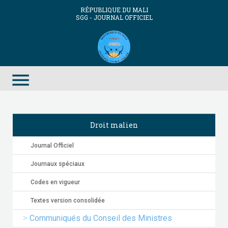
RÉPUBLIQUE DU MALI
SGG - JOURNAL OFFICIEL
menu
Droit malien
Journal Officiel
Journaux spéciaux
Codes en vigueur
Textes version consolidée
Communiqués du Conseil des Ministres