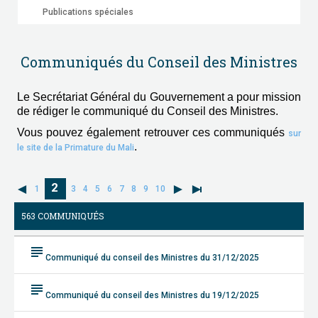
Publications spéciales
Communiqués du Conseil des Ministres
Le Secrétariat Général du Gouvernement a pour mission
de rédiger le communiqué du Conseil des Ministres.
Vous pouvez également retrouver ces communiqués
sur
.
le site de la Primature du Mali
2
1
3
4
5
6
7
8
9
10
563 COMMUNIQUÉS
subject
Communiqué du conseil des Ministres du 31/12/2025
subject
Communiqué du conseil des Ministres du 19/12/2025