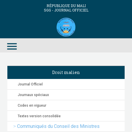
RÉPUBLIQUE DU MALI
SGG - JOURNAL OFFICIEL
menu
Droit malien
Journal Officiel
Journaux spéciaux
Codes en vigueur
Textes version consolidée
Communiqués du Conseil des Ministres