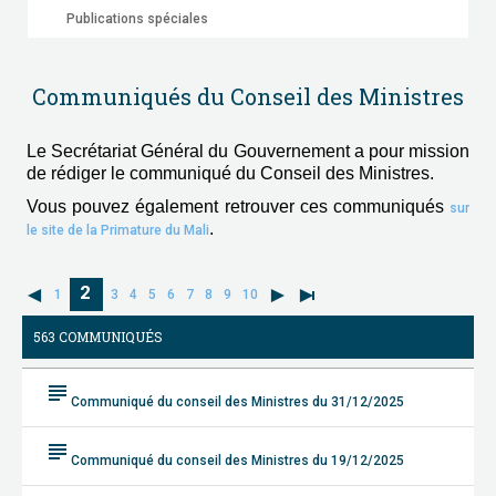
Publications spéciales
Communiqués du Conseil des Ministres
Le Secrétariat Général du Gouvernement a pour mission
de rédiger le communiqué du Conseil des Ministres.
Vous pouvez également retrouver ces communiqués
sur
.
le site de la Primature du Mali
2
1
3
4
5
6
7
8
9
10
563 COMMUNIQUÉS
subject
Communiqué du conseil des Ministres du 31/12/2025
subject
Communiqué du conseil des Ministres du 19/12/2025