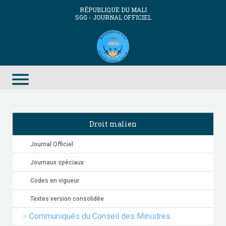
RÉPUBLIQUE DU MALI
SGG - JOURNAL OFFICIEL
menu
Droit malien
Journal Officiel
Journaux spéciaux
Codes en vigueur
Textes version consolidée
Communiqués du Conseil des Ministres