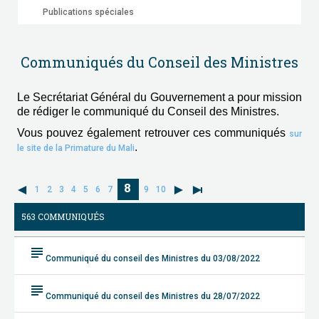
Publications spéciales
Communiqués du Conseil des Ministres
Le Secrétariat Général du Gouvernement a pour mission
de rédiger le communiqué du Conseil des Ministres.
Vous pouvez également retrouver ces communiqués
sur
.
le site de la Primature du Mali
8
1
2
3
4
5
6
7
9
10
563 COMMUNIQUÉS
subject
Communiqué du conseil des Ministres du 03/08/2022
subject
Communiqué du conseil des Ministres du 28/07/2022