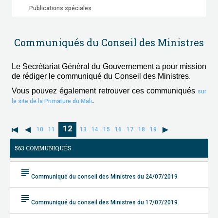
Publications spéciales
Communiqués du Conseil des Ministres
Le Secrétariat Général du Gouvernement a pour mission
de rédiger le communiqué du Conseil des Ministres.
Vous pouvez également retrouver ces communiqués
sur
.
le site de la Primature du Mali
12
10
11
13
14
15
16
17
18
19
563 COMMUNIQUÉS
subject
Communiqué du conseil des Ministres du 24/07/2019
subject
Communiqué du conseil des Ministres du 17/07/2019