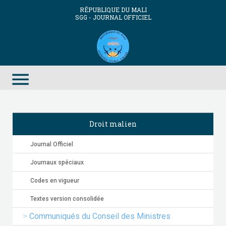
RÉPUBLIQUE DU MALI
SGG - JOURNAL OFFICIEL
menu
Droit malien
Journal Officiel
Journaux spéciaux
Codes en vigueur
Textes version consolidée
Communiqués du Conseil des Ministres