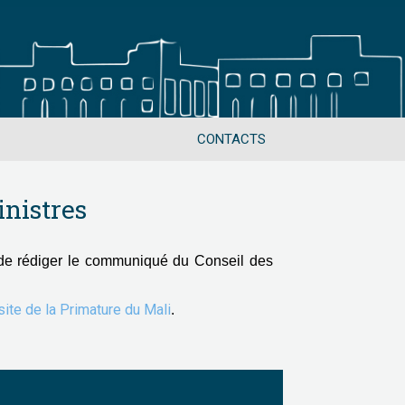
CONTACTS
nistres
de rédiger le communiqué du Conseil des
 site de la Primature du Mali
.