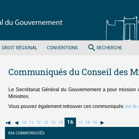
search
DROIT RÉGIONAL
CONVENTIONS
RECHERCHE
Communiqués du Conseil des Mi
Le Secrétariat Général du Gouvernement a pour mission 
Ministres.
sur le
Vous pouvez également retrouver ces communiqués
16
10
11
12
13
14
15
17
18
19
564 COMMUNIQUÉS