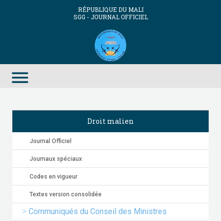
RÉPUBLIQUE DU MALI
SGG - JOURNAL OFFICIEL
menu
Droit malien
Journal Officiel
Journaux spéciaux
Codes en vigueur
Textes version consolidée
Communiqués du Conseil des Ministres