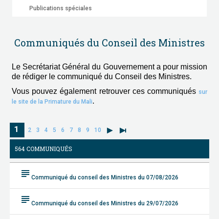
Publications spéciales
Communiqués du Conseil des Ministres
Le Secrétariat Général du Gouvernement a pour mission
de rédiger le communiqué du Conseil des Ministres.
Vous pouvez également retrouver ces communiqués
sur
.
le site de la Primature du Mali
1
2
3
4
5
6
7
8
9
10
564 COMMUNIQUÉS
subject
Communiqué du conseil des Ministres du 07/08/2026
subject
Communiqué du conseil des Ministres du 29/07/2026