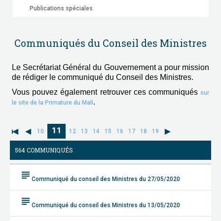
Publications spéciales
Communiqués du Conseil des Ministres
Le Secrétariat Général du Gouvernement a pour mission
de rédiger le communiqué du Conseil des Ministres.
Vous pouvez également retrouver ces communiqués
sur
.
le site de la Primature du Mali
11
10
12
13
14
15
16
17
18
19
564 COMMUNIQUÉS
subject
Communiqué du conseil des Ministres du 27/05/2020
subject
Communiqué du conseil des Ministres du 13/05/2020