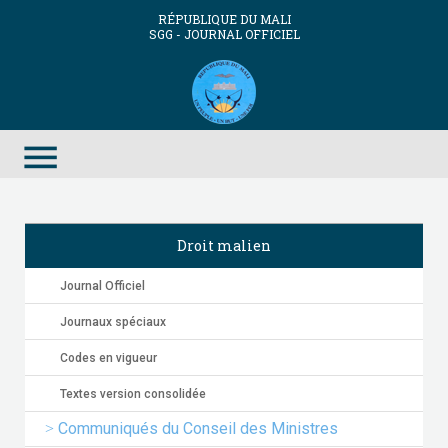
RÉPUBLIQUE DU MALI
SGG - JOURNAL OFFICIEL
menu
Droit malien
Journal Officiel
Journaux spéciaux
Codes en vigueur
Textes version consolidée
Communiqués du Conseil des Ministres