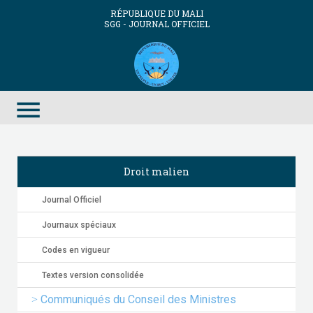
RÉPUBLIQUE DU MALI
SGG - JOURNAL OFFICIEL
menu
Droit malien
Journal Officiel
Journaux spéciaux
Codes en vigueur
Textes version consolidée
Communiqués du Conseil des Ministres