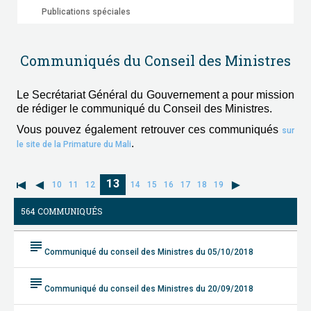
Publications spéciales
Communiqués du Conseil des Ministres
Le Secrétariat Général du Gouvernement a pour mission
de rédiger le communiqué du Conseil des Ministres.
Vous pouvez également retrouver ces communiqués
sur
.
le site de la Primature du Mali
13
10
11
12
14
15
16
17
18
19
564 COMMUNIQUÉS
subject
Communiqué du conseil des Ministres du 05/10/2018
subject
Communiqué du conseil des Ministres du 20/09/2018