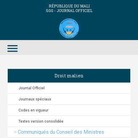
RÉPUBLIQUE DU MALI
SGG - JOURNAL OFFICIEL
menu
Droit malien
Journal Officiel
Journaux spéciaux
Codes en vigueur
Textes version consolidée
Communiqués du Conseil des Ministres