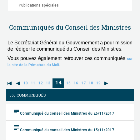
Publications spéciales
Communiqués du Conseil des Ministres
Le Secrétariat Général du Gouvernement a pour mission
de rédiger le communiqué du Conseil des Ministres.
Vous pouvez également retrouver ces communiqués
sur
.
le site de la Primature du Mali
14
10
11
12
13
15
16
17
18
19
563 COMMUNIQUÉS
subject
Communiqué du conseil des Ministres du 26/11/2017
subject
Communiqué du conseil des Ministres du 15/11/2017