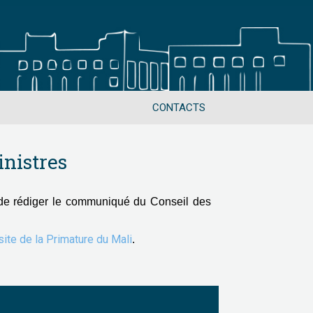
CONTACTS
nistres
de rédiger le communiqué du Conseil des
 site de la Primature du Mali
.