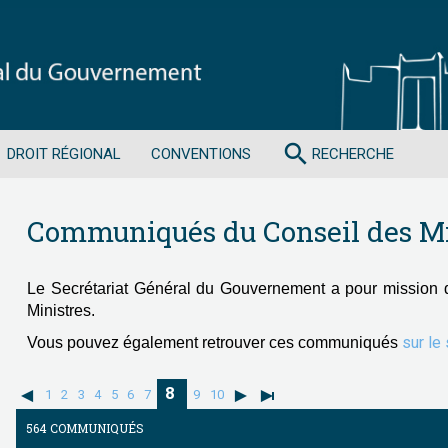
search
DROIT RÉGIONAL
CONVENTIONS
RECHERCHE
Communiqués du Conseil des Mi
Le Secrétariat Général du Gouvernement a pour mission 
Ministres.
sur le
Vous pouvez également retrouver ces communiqués
8
1
2
3
4
5
6
7
9
10
564 COMMUNIQUÉS