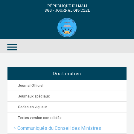
RÉPUBLIQUE DU MALI
SGG - JOURNAL OFFICIEL
menu
Droit malien
Journal Officiel
Journaux spéciaux
Codes en vigueur
Textes version consolidée
Communiqués du Conseil des Ministres