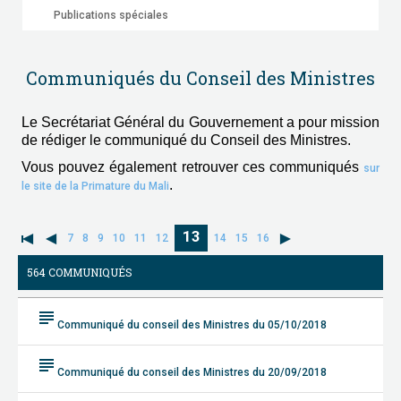
Publications spéciales
Communiqués du Conseil des Ministres
Le Secrétariat Général du Gouvernement a pour mission
de rédiger le communiqué du Conseil des Ministres.
Vous pouvez également retrouver ces communiqués
sur
.
le site de la Primature du Mali
13
7
8
9
10
11
12
14
15
16
564 COMMUNIQUÉS
subject
Communiqué du conseil des Ministres du 05/10/2018
subject
Communiqué du conseil des Ministres du 20/09/2018