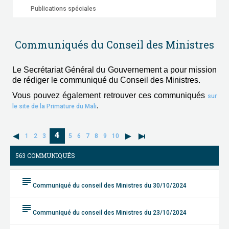
Publications spéciales
Communiqués du Conseil des Ministres
Le Secrétariat Général du Gouvernement a pour mission
de rédiger le communiqué du Conseil des Ministres.
Vous pouvez également retrouver ces communiqués
sur
.
le site de la Primature du Mali
4
1
2
3
5
6
7
8
9
10
563 COMMUNIQUÉS
subject
Communiqué du conseil des Ministres du 30/10/2024
subject
Communiqué du conseil des Ministres du 23/10/2024