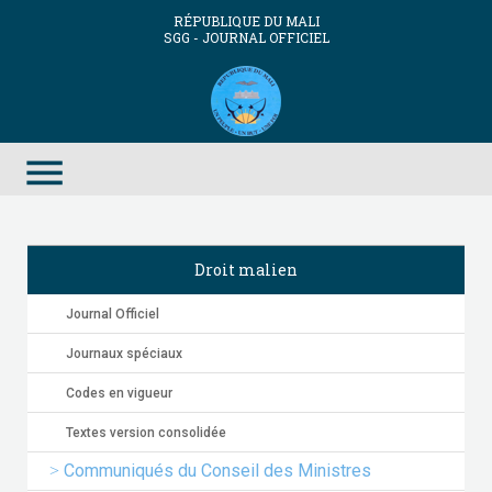
RÉPUBLIQUE DU MALI
SGG - JOURNAL OFFICIEL
menu
Droit malien
Journal Officiel
Journaux spéciaux
Codes en vigueur
Textes version consolidée
Communiqués du Conseil des Ministres