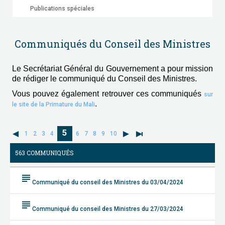
Publications spéciales
Communiqués du Conseil des Ministres
Le Secrétariat Général du Gouvernement a pour mission
de rédiger le communiqué du Conseil des Ministres.
Vous pouvez également retrouver ces communiqués
sur
.
le site de la Primature du Mali
5
1
2
3
4
6
7
8
9
10
563 COMMUNIQUÉS
subject
Communiqué du conseil des Ministres du 03/04/2024
subject
Communiqué du conseil des Ministres du 27/03/2024