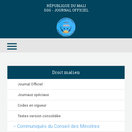
RÉPUBLIQUE DU MALI
SGG - JOURNAL OFFICIEL
menu
Droit malien
Journal Officiel
Journaux spéciaux
Codes en vigueur
Textes version consolidée
Communiqués du Conseil des Ministres