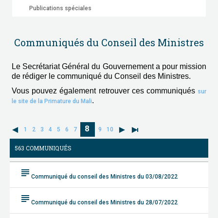
Publications spéciales
Communiqués du Conseil des Ministres
Le Secrétariat Général du Gouvernement a pour mission
de rédiger le communiqué du Conseil des Ministres.
Vous pouvez également retrouver ces communiqués
sur
.
le site de la Primature du Mali
8
1
2
3
4
5
6
7
9
10
563 COMMUNIQUÉS
subject
Communiqué du conseil des Ministres du 03/08/2022
subject
Communiqué du conseil des Ministres du 28/07/2022