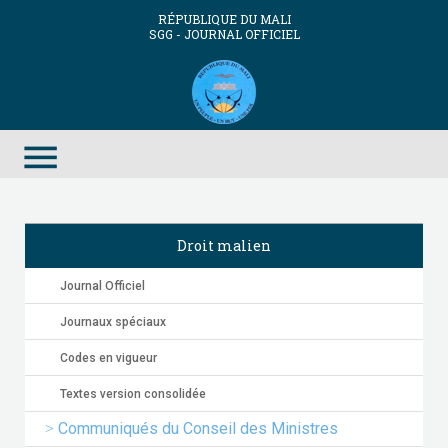
RÉPUBLIQUE DU MALI
SGG - JOURNAL OFFICIEL
menu
Droit malien
Journal Officiel
Journaux spéciaux
Codes en vigueur
Textes version consolidée
Communiqués du Conseil des Ministres