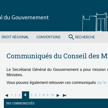
search
DROIT RÉGIONAL
CONVENTIONS
RECHERCHE
Communiqués du Conseil des Mi
Le Secrétariat Général du Gouvernement a pour mission 
Ministres.
sur le
Vous pouvez également retrouver ces communiqués
4
1
2
3
5
6
7
8
9
10
563 COMMUNIQUÉS