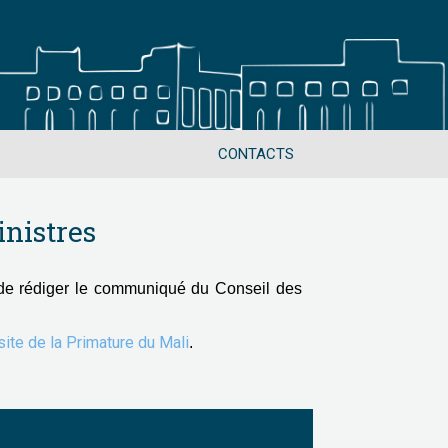
CONTACTS
nistres
de rédiger le communiqué du Conseil des
 site de la Primature du Mali
.