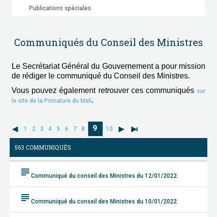
Publications spéciales
Communiqués du Conseil des Ministres
Le Secrétariat Général du Gouvernement a pour mission
de rédiger le communiqué du Conseil des Ministres.
Vous pouvez également retrouver ces communiqués
sur
.
le site de la Primature du Mali
9
1
2
3
4
5
6
7
8
10
563 COMMUNIQUÉS
subject
Communiqué du conseil des Ministres du 12/01/2022
subject
Communiqué du conseil des Ministres du 10/01/2022