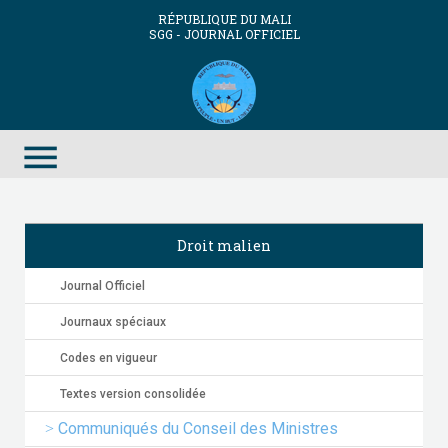
RÉPUBLIQUE DU MALI
SGG - JOURNAL OFFICIEL
menu
Droit malien
Journal Officiel
Journaux spéciaux
Codes en vigueur
Textes version consolidée
Communiqués du Conseil des Ministres