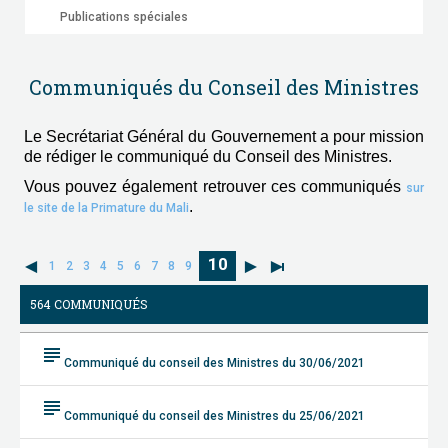
Publications spéciales
Communiqués du Conseil des Ministres
Le Secrétariat Général du Gouvernement a pour mission
de rédiger le communiqué du Conseil des Ministres.
Vous pouvez également retrouver ces communiqués
sur
.
le site de la Primature du Mali
10
1
2
3
4
5
6
7
8
9
564 COMMUNIQUÉS
subject
Communiqué du conseil des Ministres du 30/06/2021
subject
Communiqué du conseil des Ministres du 25/06/2021