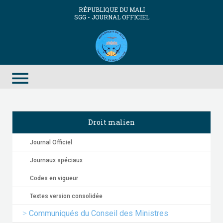
RÉPUBLIQUE DU MALI
SGG - JOURNAL OFFICIEL
menu
Droit malien
Journal Officiel
Journaux spéciaux
Codes en vigueur
Textes version consolidée
Communiqués du Conseil des Ministres