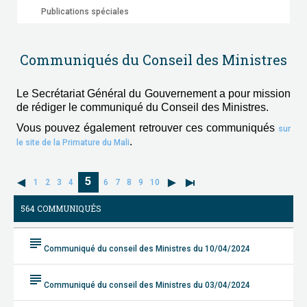
Publications spéciales
Communiqués du Conseil des Ministres
Le Secrétariat Général du Gouvernement a pour mission
de rédiger le communiqué du Conseil des Ministres.
Vous pouvez également retrouver ces communiqués
sur
.
le site de la Primature du Mali
5
1
2
3
4
6
7
8
9
10
564 COMMUNIQUÉS
subject
Communiqué du conseil des Ministres du 10/04/2024
subject
Communiqué du conseil des Ministres du 03/04/2024