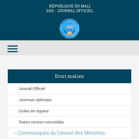
RÉPUBLIQUE DU MALI
SGG - JOURNAL OFFICIEL
menu
Droit malien
Journal Officiel
Journaux spéciaux
Codes en vigueur
Textes version consolidée
Communiqués du Conseil des Ministres