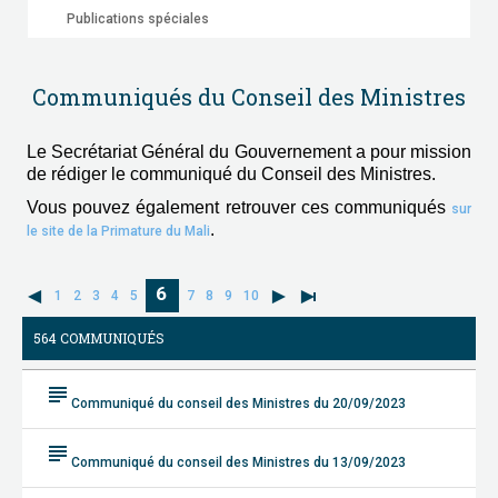
Publications spéciales
Communiqués du Conseil des Ministres
Le Secrétariat Général du Gouvernement a pour mission
de rédiger le communiqué du Conseil des Ministres.
Vous pouvez également retrouver ces communiqués
sur
.
le site de la Primature du Mali
6
1
2
3
4
5
7
8
9
10
564 COMMUNIQUÉS
subject
Communiqué du conseil des Ministres du 20/09/2023
subject
Communiqué du conseil des Ministres du 13/09/2023