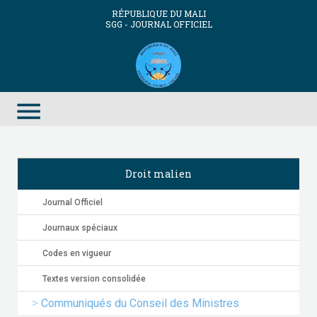
RÉPUBLIQUE DU MALI
SGG - JOURNAL OFFICIEL
menu
Droit malien
Journal Officiel
Journaux spéciaux
Codes en vigueur
Textes version consolidée
Communiqués du Conseil des Ministres