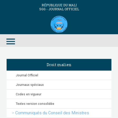
RÉPUBLIQUE DU MALI
SGG - JOURNAL OFFICIEL
menu
Droit malien
Journal Officiel
Journaux spéciaux
Codes en vigueur
Textes version consolidée
Communiqués du Conseil des Ministres