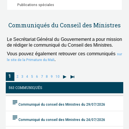
Publications spéciales
Communiqués du Conseil des Ministres
Le Secrétariat Général du Gouvernement a pour mission
de rédiger le communiqué du Conseil des Ministres.
Vous pouvez également retrouver ces communiqués
sur
.
le site de la Primature du Mali
1
2
3
4
5
6
7
8
9
10
563 COMMUNIQUÉS
subject
Communiqué du conseil des Ministres du 29/07/2026
subject
Communiqué du conseil des Ministres du 24/07/2026