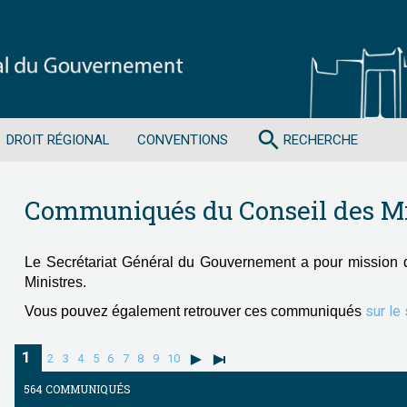
search
DROIT RÉGIONAL
CONVENTIONS
RECHERCHE
Communiqués du Conseil des Mi
Le Secrétariat Général du Gouvernement a pour mission 
Ministres.
sur le
Vous pouvez également retrouver ces communiqués
1
2
3
4
5
6
7
8
9
10
564 COMMUNIQUÉS