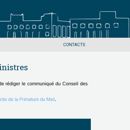
CONTACTS
nistres
de rédiger le communiqué du Conseil des
 site de la Primature du Mali
.