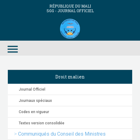
RÉPUBLIQUE DU MALI
SGG - JOURNAL OFFICIEL
menu
Droit malien
Journal Officiel
Journaux spéciaux
Codes en vigueur
Textes version consolidée
Communiqués du Conseil des Ministres