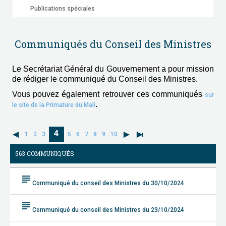
Publications spéciales
Communiqués du Conseil des Ministres
Le Secrétariat Général du Gouvernement a pour mission
de rédiger le communiqué du Conseil des Ministres.
Vous pouvez également retrouver ces communiqués
sur
.
le site de la Primature du Mali
4
1
2
3
5
6
7
8
9
10
563 COMMUNIQUÉS
subject
Communiqué du conseil des Ministres du 30/10/2024
subject
Communiqué du conseil des Ministres du 23/10/2024