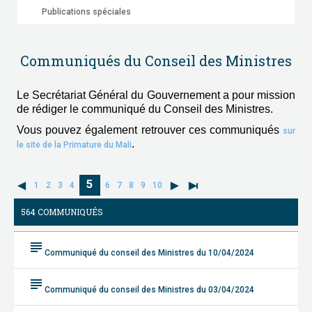
Publications spéciales
Communiqués du Conseil des Ministres
Le Secrétariat Général du Gouvernement a pour mission
de rédiger le communiqué du Conseil des Ministres.
Vous pouvez également retrouver ces communiqués
sur
.
le site de la Primature du Mali
5
1
2
3
4
6
7
8
9
10
564 COMMUNIQUÉS
subject
Communiqué du conseil des Ministres du 10/04/2024
subject
Communiqué du conseil des Ministres du 03/04/2024