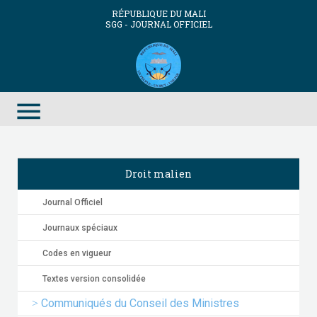
RÉPUBLIQUE DU MALI
SGG - JOURNAL OFFICIEL
menu
Droit malien
Journal Officiel
Journaux spéciaux
Codes en vigueur
Textes version consolidée
Communiqués du Conseil des Ministres