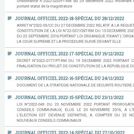
Ordonnance n°2022-020/PT-RM du 29 decembre 2022 modifiant la
portant statut de la magistrature
subject
JOURNAL OFFICIEL 2022-18-SPÉCIAL DU 28/12/2022
ARRET N°2022-03/CC DU 27 DECEMBRE 2022 RELATIF A LA REQUE
CONSTITUTION DE LA LOI N°22-057/CNT-RM DU 15 DECEMBRE 202
DU 23 SEPTEMBRE 2016 PORTANT LOI ORGANIQUE FIXANT L’ORGA
LA COUR SUPREME ET LA PROCEDURE SUIVIE DEVANT ELLE
subject
JOURNAL OFFICIEL 2022-17-SPÉCIAL DU 19/12/2022
DECRET N°2022-0777/PT-RM DU 19 DECEMBRE 2022 PORTANT 
FINALISATION DU PROJET DE CONSTITUTION DE LA REPUBLIQUE D
subject
JOURNAL OFFICIEL 2022-16-SPÉCIAL DU 24/11/2022
DOCUMENT DE LA STRATEGIE NATIONALE DE SECURITE ROUTIERE 2
subject
JOURNAL OFFICIEL 2022-15-SPÉCIAL DU 23/11/2022
LOI N°2022-043 DU 23 NOVEMBRE 2022 PORTANT PROROGATI
CONSEILS COMMUNAUX, ELUS LE 20 NOVEMBRE 2016, A L’
L’ELECTION EST DEVENUE DEFINITIVE, A COMPTER DU 23 NO
NOUVEAUX CONSEILS COMMUNAUX
subject
JOURNAL OFFICIEL 2022-14-SPÉCIAL DU 27/10/2022