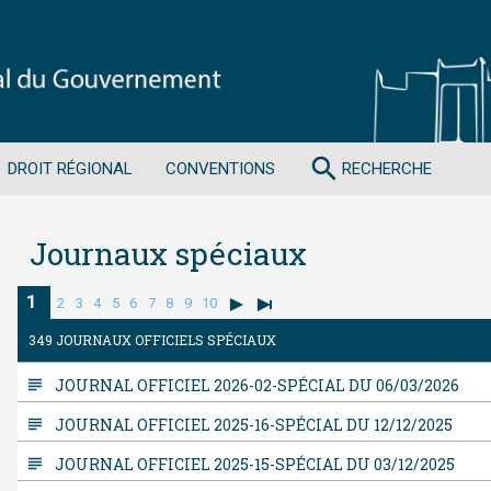
search
DROIT RÉGIONAL
CONVENTIONS
RECHERCHE
Journaux spéciaux
1
2
3
4
5
6
7
8
9
10
349 JOURNAUX OFFICIELS SPÉCIAUX
subject
JOURNAL OFFICIEL 2026-02-SPÉCIAL DU 06/03/2026
subject
JOURNAL OFFICIEL 2025-16-SPÉCIAL DU 12/12/2025
subject
JOURNAL OFFICIEL 2025-15-SPÉCIAL DU 03/12/2025