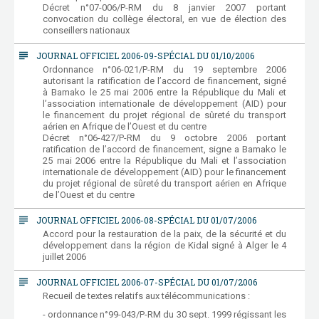
Décret n°07-006/P-RM du 8 janvier 2007 portant
convocation du collège électoral, en vue de élection des
conseillers nationaux
subject
JOURNAL OFFICIEL 2006-09-SPÉCIAL DU 01/10/2006
Ordonnance n°06-021/P-RM du 19 septembre 2006
autorisant la ratification de l’accord de financement, signé
à Bamako le 25 mai 2006 entre la République du Mali et
l’association internationale de développement (AID) pour
le financement du projet régional de sûreté du transport
aérien en Afrique de l’Ouest et du centre
Décret n°06-427/P-RM du 9 octobre 2006 portant
ratification de l’accord de financement, signe a Bamako le
25 mai 2006 entre la République du Mali et l’association
internationale de développement (AID) pour le financement
du projet régional de sûreté du transport aérien en Afrique
de l’Ouest et du centre
subject
JOURNAL OFFICIEL 2006-08-SPÉCIAL DU 01/07/2006
Accord pour la restauration de la paix, de la sécurité et du
développement dans la région de Kidal signé à Alger le 4
juillet 2006
subject
JOURNAL OFFICIEL 2006-07-SPÉCIAL DU 01/07/2006
Recueil de textes relatifs aux télécommunications :
- ordonnance n°99-043/P-RM du 30 sept. 1999 régissant les