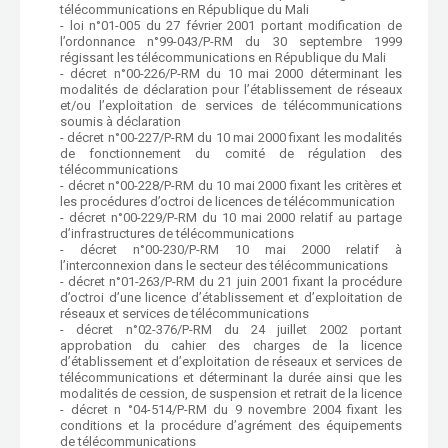
télécommunications en République du Mali
- loi n°01-005 du 27 février 2001 portant modification de
l’ordonnance n°99-043/P-RM du 30 septembre 1999
régissant les télécommunications en République du Mali
- décret n°00-226/P-RM du 10 mai 2000 déterminant les
modalités de déclaration pour l’établissement de réseaux
et/ou l’exploitation de services de télécommunications
soumis à déclaration
- décret n°00-227/P-RM du 10 mai 2000 fixant les modalités
de fonctionnement du comité de régulation des
télécommunications
- décret n°00-228/P-RM du 10 mai 2000 fixant les critères et
les procédures d’octroi de licences de télécommunication
- décret n°00-229/P-RM du 10 mai 2000 relatif au partage
d’infrastructures de télécommunications
- décret n°00-230/P-RM 10 mai 2000 relatif à
l’interconnexion dans le secteur des télécommunications
- décret n°01-263/P-RM du 21 juin 2001 fixant la procédure
d’octroi d’une licence d’établissement et d’exploitation de
réseaux et services de télécommunications
- décret n°02-376/P-RM du 24 juillet 2002 portant
approbation du cahier des charges de la licence
d’établissement et d’exploitation de réseaux et services de
télécommunications et déterminant la durée ainsi que les
modalités de cession, de suspension et retrait de la licence
- décret n °04-514/P-RM du 9 novembre 2004 fixant les
conditions et la procédure d’agrément des équipements
de télécommunications