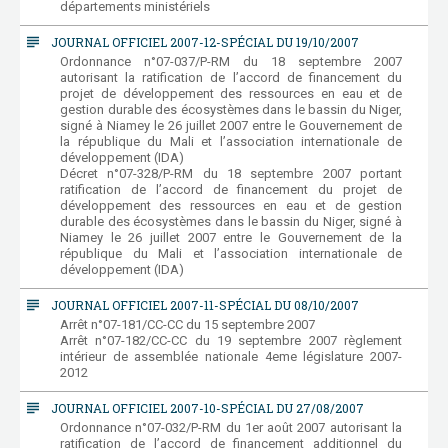
départements ministériels
subject
JOURNAL OFFICIEL 2007-12-SPÉCIAL DU 19/10/2007
Ordonnance n°07-037/P-RM du 18 septembre 2007
autorisant la ratification de l’accord de financement du
projet de développement des ressources en eau et de
gestion durable des écosystèmes dans le bassin du Niger,
signé à Niamey le 26 juillet 2007 entre le Gouvernement de
la république du Mali et l’association internationale de
développement (IDA)
Décret n°07-328/P-RM du 18 septembre 2007 portant
ratification de l’accord de financement du projet de
développement des ressources en eau et de gestion
durable des écosystèmes dans le bassin du Niger, signé à
Niamey le 26 juillet 2007 entre le Gouvernement de la
république du Mali et l’association internationale de
développement (IDA)
subject
JOURNAL OFFICIEL 2007-11-SPÉCIAL DU 08/10/2007
Arrêt n°07-181/CC-CC du 15 septembre 2007
Arrêt n°07-182/CC-CC du 19 septembre 2007 règlement
intérieur de assemblée nationale 4eme législature 2007-
2012
subject
JOURNAL OFFICIEL 2007-10-SPÉCIAL DU 27/08/2007
Ordonnance n°07-032/P-RM du 1er août 2007 autorisant la
ratification de l’accord de financement additionnel du