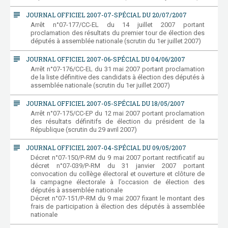
subject
JOURNAL OFFICIEL 2007-07-SPÉCIAL DU 20/07/2007
Arrêt n°07-177/CC-EL du 14 juillet 2007 portant
proclamation des résultats du premier tour de élection des
députés à assemblée nationale (scrutin du 1er juillet 2007)
subject
JOURNAL OFFICIEL 2007-06-SPÉCIAL DU 04/06/2007
Arrêt n°07-176/CC-EL du 31 mai 2007 portant proclamation
de la liste définitive des candidats à élection des députés à
assemblée nationale (scrutin du 1er juillet 2007)
subject
JOURNAL OFFICIEL 2007-05-SPÉCIAL DU 18/05/2007
Arrêt n°07-175/CC-EP du 12 mai 2007 portant proclamation
des résultats définitifs de élection du président de la
République (scrutin du 29 avril 2007)
subject
JOURNAL OFFICIEL 2007-04-SPÉCIAL DU 09/05/2007
Décret n°07-150/P-RM du 9 mai 2007 portant rectificatif au
décret n°07-039/P-RM du 31 janvier 2007 portant
convocation du collège électoral et ouverture et clôture de
la campagne électorale à l’occasion de élection des
députés à assemblée nationale
Décret n°07-151/P-RM du 9 mai 2007 fixant le montant des
frais de participation à élection des députés à assemblée
nationale