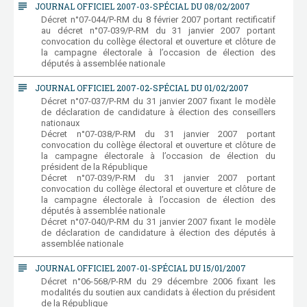
subject
JOURNAL OFFICIEL 2007-03-SPÉCIAL DU 08/02/2007
Décret n°07-044/P-RM du 8 février 2007 portant rectificatif
au décret n°07-039/P-RM du 31 janvier 2007 portant
convocation du collège électoral et ouverture et clôture de
la campagne électorale à l’occasion de élection des
députés à assemblée nationale
subject
JOURNAL OFFICIEL 2007-02-SPÉCIAL DU 01/02/2007
Décret n°07-037/P-RM du 31 janvier 2007 fixant le modèle
de déclaration de candidature à élection des conseillers
nationaux
Décret n°07-038/P-RM du 31 janvier 2007 portant
convocation du collège électoral et ouverture et clôture de
la campagne électorale à l’occasion de élection du
président de la République
Décret n°07-039/P-RM du 31 janvier 2007 portant
convocation du collège électoral et ouverture et clôture de
la campagne électorale à l’occasion de élection des
députés à assemblée nationale
Décret n°07-040/P-RM du 31 janvier 2007 fixant le modèle
de déclaration de candidature à élection des députés à
assemblée nationale
subject
JOURNAL OFFICIEL 2007-01-SPÉCIAL DU 15/01/2007
Décret n°06-568/P-RM du 29 décembre 2006 fixant les
modalités du soutien aux candidats à élection du président
de la République