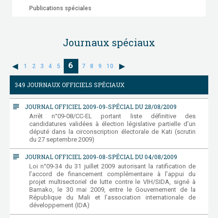
Publications spéciales
Journaux spéciaux
6
1
2
3
4
5
7
8
9
10
349 JOURNAUX OFFICIELS SPÉCIAUX
subject
JOURNAL OFFICIEL 2009-09-SPÉCIAL DU 28/08/2009
Arrêt n°09-08/CC-EL portant liste définitive des
candidatures validées à élection législative partielle d’un
député dans la circonscription électorale de Kati (scrutin
du 27 septembre 2009)
subject
JOURNAL OFFICIEL 2009-08-SPÉCIAL DU 04/08/2009
Loi n°09-34 du 31 juillet 2009 autorisant la ratification de
l’accord de financement complémentaire à l’appui du
projet multisectoriel de lutte contre le VIH/SIDA, signé à
Bamako, le 30 mai 2009, entre le Gouvernement de la
République du Mali et l’association internationale de
développement (IDA)