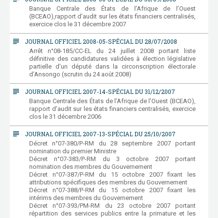
Banque Centrale des États de l’Afrique de l’Ouest
(BCEAO),rapport d’audit sur les états financiers centralisés,
exercice clos le 31 décembre 2007
subject
JOURNAL OFFICIEL 2008-05-SPÉCIAL DU 28/07/2008
Arrêt n°08-185/CC-EL du 24 juillet 2008 portant liste
définitive des candidatures validées à élection législative
partielle d’un député dans la circonscription électorale
d’Ansongo (scrutin du 24 août 2008)
subject
JOURNAL OFFICIEL 2007-14-SPÉCIAL DU 31/12/2007
Banque Centrale des États de l’Afrique de l’Ouest (BCEAO),
rapport d’audit sur les états financiers centralisés, exercice
clos le 31 décembre 2006
subject
JOURNAL OFFICIEL 2007-13-SPÉCIAL DU 25/10/2007
Décret n°07-380/P-RM du 28 septembre 2007 portant
nomination du premier Ministre
Décret n°07-383/P-RM du 3 octobre 2007 portant
nomination des membres du Gouvernement
Décret n°07-387/P-RM du 15 octobre 2007 fixant les
attributions spécifiques des membres du Gouvernement
Décret n°07-388/P-RM du 15 octobre 2007 fixant les
intérims des membres du Gouvernement
Décret n°07-393/PM-RM du 23 octobre 2007 portant
répartition des services publics entre la primature et les