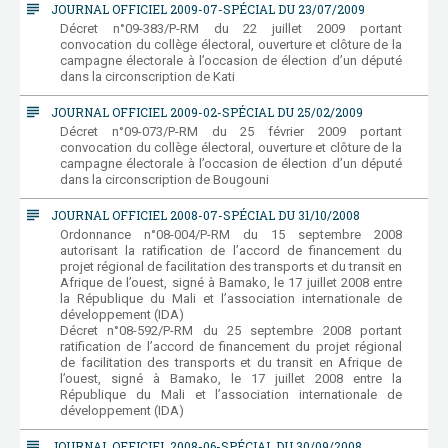
subject
JOURNAL OFFICIEL 2009-07-SPÉCIAL DU 23/07/2009
Décret n°09-383/P-RM du 22 juillet 2009 portant
convocation du collège électoral, ouverture et clôture de la
campagne électorale à l’occasion de élection d’un député
dans la circonscription de Kati
subject
JOURNAL OFFICIEL 2009-02-SPÉCIAL DU 25/02/2009
Décret n°09-073/P-RM du 25 février 2009 portant
convocation du collège électoral, ouverture et clôture de la
campagne électorale à l’occasion de élection d’un député
dans la circonscription de Bougouni
subject
JOURNAL OFFICIEL 2008-07-SPÉCIAL DU 31/10/2008
Ordonnance n°08-004/P-RM du 15 septembre 2008
autorisant la ratification de l’accord de financement du
projet régional de facilitation des transports et du transit en
Afrique de l’ouest, signé à Bamako, le 17 juillet 2008 entre
la République du Mali et l’association internationale de
développement (IDA)
Décret n°08-592/P-RM du 25 septembre 2008 portant
ratification de l’accord de financement du projet régional
de facilitation des transports et du transit en Afrique de
l’ouest, signé à Bamako, le 17 juillet 2008 entre la
République du Mali et l’association internationale de
développement (IDA)
subject
JOURNAL OFFICIEL 2008-06-SPÉCIAL DU 30/09/2008