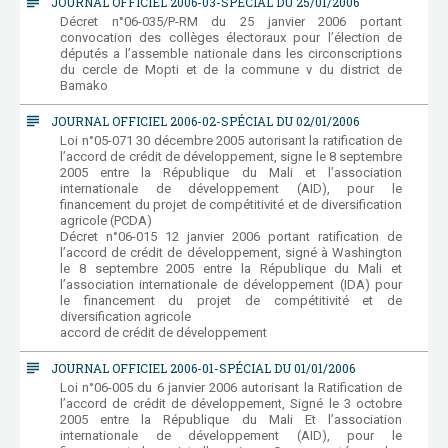
subject
JOURNAL OFFICIEL 2006-03-SPÉCIAL DU 25/01/2006
Décret n°06-035/P-RM du 25 janvier 2006 portant
convocation des collèges électoraux pour l’élection de
députés a l’assemble nationale dans les circonscriptions
du cercle de Mopti et de la commune v du district de
Bamako
subject
JOURNAL OFFICIEL 2006-02-SPÉCIAL DU 02/01/2006
Loi n°05-071 30 décembre 2005 autorisant la ratification de
l’accord de crédit de développement, signe le 8 septembre
2005 entre la République du Mali et l’association
internationale de développement (AID), pour le
financement du projet de compétitivité et de diversification
agricole (PCDA)
Décret n°06-015 12 janvier 2006 portant ratification de
l’accord de crédit de développement, signé à Washington
le 8 septembre 2005 entre la République du Mali et
l’association internationale de développement (IDA) pour
le financement du projet de compétitivité et de
diversification agricole
accord de crédit de développement
subject
JOURNAL OFFICIEL 2006-01-SPÉCIAL DU 01/01/2006
Loi n°06-005 du 6 janvier 2006 autorisant la Ratification de
l’accord de crédit de développement, Signé le 3 octobre
2005 entre la République du Mali Et l’association
internationale de développement (AID), pour le