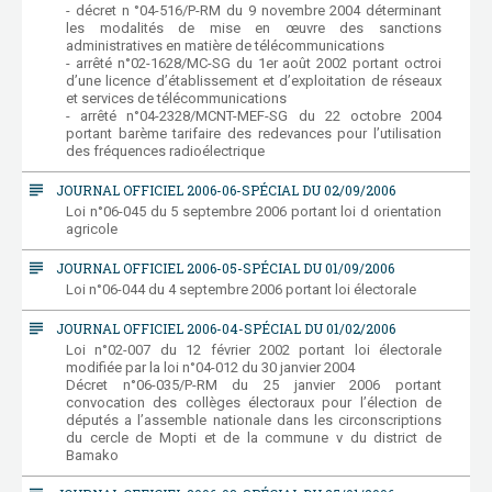
- décret n °04-516/P-RM du 9 novembre 2004 déterminant
les modalités de mise en œuvre des sanctions
administratives en matière de télécommunications
- arrêté n°02-1628/MC-SG du 1er août 2002 portant octroi
d’une licence d’établissement et d’exploitation de réseaux
et services de télécommunications
- arrêté n°04-2328/MCNT-MEF-SG du 22 octobre 2004
portant barème tarifaire des redevances pour l’utilisation
des fréquences radioélectrique
subject
JOURNAL OFFICIEL 2006-06-SPÉCIAL DU 02/09/2006
Loi n°06-045 du 5 septembre 2006 portant loi d orientation
agricole
subject
JOURNAL OFFICIEL 2006-05-SPÉCIAL DU 01/09/2006
Loi n°06-044 du 4 septembre 2006 portant loi électorale
subject
JOURNAL OFFICIEL 2006-04-SPÉCIAL DU 01/02/2006
Loi n°02-007 du 12 février 2002 portant loi électorale
modifiée par la loi n°04-012 du 30 janvier 2004
Décret n°06-035/P-RM du 25 janvier 2006 portant
convocation des collèges électoraux pour l’élection de
députés a l’assemble nationale dans les circonscriptions
du cercle de Mopti et de la commune v du district de
Bamako