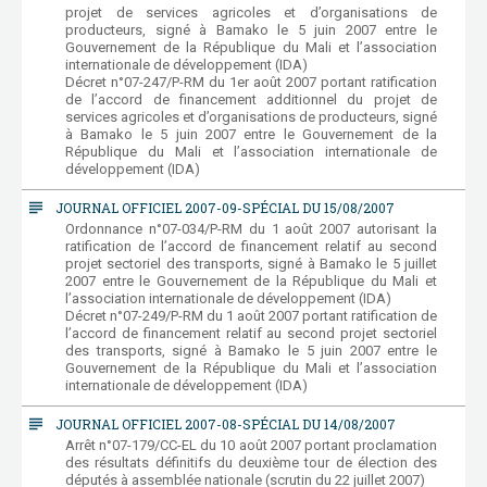
projet de services agricoles et d’organisations de
producteurs, signé à Bamako le 5 juin 2007 entre le
Gouvernement de la République du Mali et l’association
internationale de développement (IDA)
Décret n°07-247/P-RM du 1er août 2007 portant ratification
de l’accord de financement additionnel du projet de
services agricoles et d’organisations de producteurs, signé
à Bamako le 5 juin 2007 entre le Gouvernement de la
République du Mali et l’association internationale de
développement (IDA)
subject
JOURNAL OFFICIEL 2007-09-SPÉCIAL DU 15/08/2007
Ordonnance n°07-034/P-RM du 1 août 2007 autorisant la
ratification de l’accord de financement relatif au second
projet sectoriel des transports, signé à Bamako le 5 juillet
2007 entre le Gouvernement de la République du Mali et
l’association internationale de développement (IDA)
Décret n°07-249/P-RM du 1 août 2007 portant ratification de
l’accord de financement relatif au second projet sectoriel
des transports, signé à Bamako le 5 juin 2007 entre le
Gouvernement de la République du Mali et l’association
internationale de développement (IDA)
subject
JOURNAL OFFICIEL 2007-08-SPÉCIAL DU 14/08/2007
Arrêt n°07-179/CC-EL du 10 août 2007 portant proclamation
des résultats définitifs du deuxième tour de élection des
députés à assemblée nationale (scrutin du 22 juillet 2007)