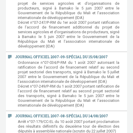
projet de services agricoles et d’organisations de
producteurs, signé à Bamako le 5 juin 2007 entre le
Gouvernement de la République du Mali et l’association
internationale de développement (IDA)
Décret n°07-247/P-RM du 1er août 2007 portant ratification
de l’accord de financement additionnel du projet de
services agricoles et d’organisations de producteurs, signé
à Bamako le 5 juin 2007 entre le Gouvernement de la
République du Mali et l’association internationale de
développement (IDA)
subject
JOURNAL OFFICIEL 2007-09-SPÉCIAL DU 15/08/2007
Ordonnance n°07-034/P-RM du 1 août 2007 autorisant la
ratification de l’accord de financement relatif au second
projet sectoriel des transports, signé à Bamako le 5 juillet
2007 entre le Gouvernement de la République du Mali et
l’association internationale de développement (IDA)
Décret n°07-249/P-RM du 1 août 2007 portant ratification de
l’accord de financement relatif au second projet sectoriel
des transports, signé à Bamako le 5 juin 2007 entre le
Gouvernement de la République du Mali et l’association
internationale de développement (IDA)
subject
JOURNAL OFFICIEL 2007-08-SPÉCIAL DU 14/08/2007
Arrêt n°07-179/CC-EL du 10 août 2007 portant proclamation
des résultats définitifs du deuxième tour de élection des
députés à assemblée nationale (scrutin du 22 juillet 2007)