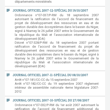
départements ministériels
subject
JOURNAL OFFICIEL 2007-12-SPÉCIAL DU 19/10/2007
Ordonnance n°07-037/P-RM du 18 septembre 2007
autorisant la ratification de l’accord de financement du
projet de développement des ressources en eau et de
gestion durable des écosystèmes dans le bassin du Niger,
signé à Niamey le 26 juillet 2007 entre le Gouvernement de
la république du Mali et l’association internationale de
développement (IDA)
Décret n°07-328/P-RM du 18 septembre 2007 portant
ratification de l’accord de financement du projet de
développement des ressources en eau et de gestion
durable des écosystèmes dans le bassin du Niger, signé à
Niamey le 26 juillet 2007 entre le Gouvernement de la
république du Mali et l’association internationale de
développement (IDA)
subject
JOURNAL OFFICIEL 2007-11-SPÉCIAL DU 08/10/2007
Arrêt n°07-181/CC-CC du 15 septembre 2007
Arrêt n°07-182/CC-CC du 19 septembre 2007 règlement
intérieur de assemblée nationale 4eme législature 2007-
2012
subject
JOURNAL OFFICIEL 2007-10-SPÉCIAL DU 27/08/2007
Ordonnance n°07-032/P-RM du 1er août 2007 autorisant la
ratification de l’accord de financement additionnel du