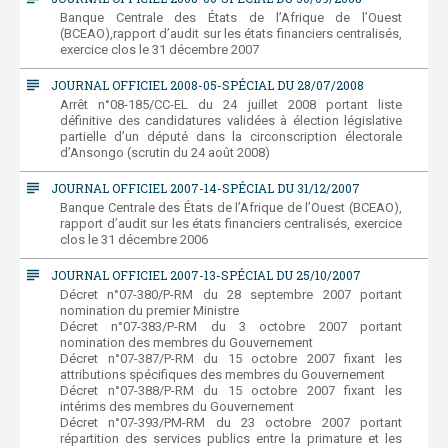
Banque Centrale des États de l’Afrique de l’Ouest
(BCEAO),rapport d’audit sur les états financiers centralisés,
exercice clos le 31 décembre 2007
subject
JOURNAL OFFICIEL 2008-05-SPÉCIAL DU 28/07/2008
Arrêt n°08-185/CC-EL du 24 juillet 2008 portant liste
définitive des candidatures validées à élection législative
partielle d’un député dans la circonscription électorale
d’Ansongo (scrutin du 24 août 2008)
subject
JOURNAL OFFICIEL 2007-14-SPÉCIAL DU 31/12/2007
Banque Centrale des États de l’Afrique de l’Ouest (BCEAO),
rapport d’audit sur les états financiers centralisés, exercice
clos le 31 décembre 2006
subject
JOURNAL OFFICIEL 2007-13-SPÉCIAL DU 25/10/2007
Décret n°07-380/P-RM du 28 septembre 2007 portant
nomination du premier Ministre
Décret n°07-383/P-RM du 3 octobre 2007 portant
nomination des membres du Gouvernement
Décret n°07-387/P-RM du 15 octobre 2007 fixant les
attributions spécifiques des membres du Gouvernement
Décret n°07-388/P-RM du 15 octobre 2007 fixant les
intérims des membres du Gouvernement
Décret n°07-393/PM-RM du 23 octobre 2007 portant
répartition des services publics entre la primature et les