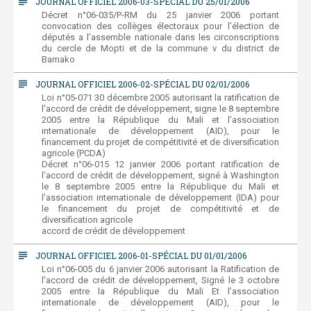
subject
JOURNAL OFFICIEL 2006-03-SPÉCIAL DU 25/01/2006
Décret n°06-035/P-RM du 25 janvier 2006 portant
convocation des collèges électoraux pour l’élection de
députés a l’assemble nationale dans les circonscriptions
du cercle de Mopti et de la commune v du district de
Bamako
subject
JOURNAL OFFICIEL 2006-02-SPÉCIAL DU 02/01/2006
Loi n°05-071 30 décembre 2005 autorisant la ratification de
l’accord de crédit de développement, signe le 8 septembre
2005 entre la République du Mali et l’association
internationale de développement (AID), pour le
financement du projet de compétitivité et de diversification
agricole (PCDA)
Décret n°06-015 12 janvier 2006 portant ratification de
l’accord de crédit de développement, signé à Washington
le 8 septembre 2005 entre la République du Mali et
l’association internationale de développement (IDA) pour
le financement du projet de compétitivité et de
diversification agricole
accord de crédit de développement
subject
JOURNAL OFFICIEL 2006-01-SPÉCIAL DU 01/01/2006
Loi n°06-005 du 6 janvier 2006 autorisant la Ratification de
l’accord de crédit de développement, Signé le 3 octobre
2005 entre la République du Mali Et l’association
internationale de développement (AID), pour le