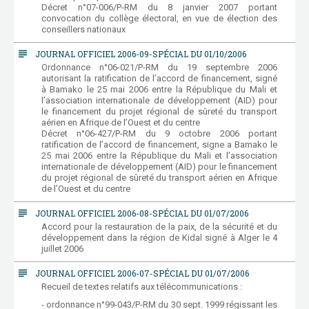
Décret n°07-006/P-RM du 8 janvier 2007 portant
convocation du collège électoral, en vue de élection des
conseillers nationaux
subject
JOURNAL OFFICIEL 2006-09-SPÉCIAL DU 01/10/2006
Ordonnance n°06-021/P-RM du 19 septembre 2006
autorisant la ratification de l’accord de financement, signé
à Bamako le 25 mai 2006 entre la République du Mali et
l’association internationale de développement (AID) pour
le financement du projet régional de sûreté du transport
aérien en Afrique de l’Ouest et du centre
Décret n°06-427/P-RM du 9 octobre 2006 portant
ratification de l’accord de financement, signe a Bamako le
25 mai 2006 entre la République du Mali et l’association
internationale de développement (AID) pour le financement
du projet régional de sûreté du transport aérien en Afrique
de l’Ouest et du centre
subject
JOURNAL OFFICIEL 2006-08-SPÉCIAL DU 01/07/2006
Accord pour la restauration de la paix, de la sécurité et du
développement dans la région de Kidal signé à Alger le 4
juillet 2006
subject
JOURNAL OFFICIEL 2006-07-SPÉCIAL DU 01/07/2006
Recueil de textes relatifs aux télécommunications :
- ordonnance n°99-043/P-RM du 30 sept. 1999 régissant les