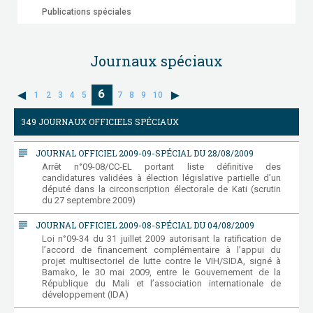
Publications spéciales
Journaux spéciaux
6
1
2
3
4
5
7
8
9
10
349 JOURNAUX OFFICIELS SPÉCIAUX
subject
JOURNAL OFFICIEL 2009-09-SPÉCIAL DU 28/08/2009
Arrêt n°09-08/CC-EL portant liste définitive des
candidatures validées à élection législative partielle d’un
député dans la circonscription électorale de Kati (scrutin
du 27 septembre 2009)
subject
JOURNAL OFFICIEL 2009-08-SPÉCIAL DU 04/08/2009
Loi n°09-34 du 31 juillet 2009 autorisant la ratification de
l’accord de financement complémentaire à l’appui du
projet multisectoriel de lutte contre le VIH/SIDA, signé à
Bamako, le 30 mai 2009, entre le Gouvernement de la
République du Mali et l’association internationale de
développement (IDA)