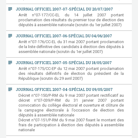
subject
JOURNAL OFFICIEL 2007-07-SPÉCIAL DU 20/07/2007
Arrêt n°07-177/CC-EL du 14 juillet 2007 portant
proclamation des résultats du premier tour de élection des
députés à assemblée nationale (scrutin du 1er juillet 2007)
subject
JOURNAL OFFICIEL 2007-06-SPÉCIAL DU 04/06/2007
Arrêt n°07-176/CC-EL du 31 mai 2007 portant proclamation
de la liste définitive des candidats à élection des députés à
assemblée nationale (scrutin du 1er juillet 2007)
subject
JOURNAL OFFICIEL 2007-05-SPÉCIAL DU 18/05/2007
Arrêt n°07-175/CC-EP du 12 mai 2007 portant proclamation
des résultats définitifs de élection du président de la
République (scrutin du 29 avril 2007)
subject
JOURNAL OFFICIEL 2007-04-SPÉCIAL DU 09/05/2007
Décret n°07-150/P-RM du 9 mai 2007 portant rectificatif au
décret n°07-039/P-RM du 31 janvier 2007 portant
convocation du collège électoral et ouverture et clôture de
la campagne électorale à l’occasion de élection des
députés à assemblée nationale
Décret n°07-151/P-RM du 9 mai 2007 fixant le montant des
frais de participation à élection des députés à assemblée
nationale