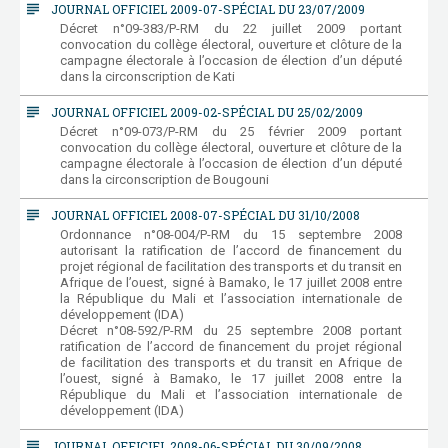
subject
JOURNAL OFFICIEL 2009-07-SPÉCIAL DU 23/07/2009
Décret n°09-383/P-RM du 22 juillet 2009 portant
convocation du collège électoral, ouverture et clôture de la
campagne électorale à l’occasion de élection d’un député
dans la circonscription de Kati
subject
JOURNAL OFFICIEL 2009-02-SPÉCIAL DU 25/02/2009
Décret n°09-073/P-RM du 25 février 2009 portant
convocation du collège électoral, ouverture et clôture de la
campagne électorale à l’occasion de élection d’un député
dans la circonscription de Bougouni
subject
JOURNAL OFFICIEL 2008-07-SPÉCIAL DU 31/10/2008
Ordonnance n°08-004/P-RM du 15 septembre 2008
autorisant la ratification de l’accord de financement du
projet régional de facilitation des transports et du transit en
Afrique de l’ouest, signé à Bamako, le 17 juillet 2008 entre
la République du Mali et l’association internationale de
développement (IDA)
Décret n°08-592/P-RM du 25 septembre 2008 portant
ratification de l’accord de financement du projet régional
de facilitation des transports et du transit en Afrique de
l’ouest, signé à Bamako, le 17 juillet 2008 entre la
République du Mali et l’association internationale de
développement (IDA)
subject
JOURNAL OFFICIEL 2008-06-SPÉCIAL DU 30/09/2008