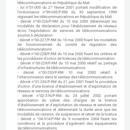
télécommunications en République du Mali
- loi n°01-005 du 27 février 2001 portant modification de
l’ordonnance n°99-043/P-RM du 30 septembre 1999
régissant les télécommunications en République du Mali
- décret n°00-226/P-RM du 10 mai 2000 déterminant les
modalités de déclaration pour l’établissement de réseaux
et/ou l’exploitation de services de télécommunications
soumis à déclaration
- décret n°00-227/P-RM du 10 mai 2000 fixant les modalités
de fonctionnement du comité de régulation des
télécommunications
- décret n°00-228/P-RM du 10 mai 2000 fixant les critères et
les procédures d’octroi de licences de télécommunication
- décret n°00-229/P-RM du 10 mai 2000 relatif au partage
d’infrastructures de télécommunications
- décret n°00-230/P-RM 10 mai 2000 relatif à
l’interconnexion dans le secteur des télécommunications
- décret n°01-263/P-RM du 21 juin 2001 fixant la procédure
d’octroi d’une licence d’établissement et d’exploitation de
réseaux et services de télécommunications
- décret n°02-376/P-RM du 24 juillet 2002 portant
approbation du cahier des charges de la licence
d’établissement et d’exploitation de réseaux et services de
télécommunications et déterminant la durée ainsi que les
modalités de cession, de suspension et retrait de la licence
- décret n °04-514/P-RM du 9 novembre 2004 fixant les
conditions et la procédure d’agrément des équipements
de télécommunications