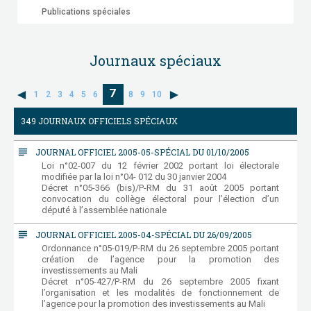
Publications spéciales
Journaux spéciaux
7
1
2
3
4
5
6
8
9
10
349 JOURNAUX OFFICIELS SPÉCIAUX
subject
JOURNAL OFFICIEL 2005-05-SPÉCIAL DU 01/10/2005
Loi n°02-007 du 12 février 2002 portant loi électorale
modifiée par la loi n°04- 012 du 30 janvier 2004
Décret n°05-366 (bis)/P-RM du 31 août 2005 portant
convocation du collège électoral pour l’élection d’un
député à l’assemblée nationale
subject
JOURNAL OFFICIEL 2005-04-SPÉCIAL DU 26/09/2005
Ordonnance n°05-019/P-RM du 26 septembre 2005 portant
création de l’agence pour la promotion des
investissements au Mali
Décret n°05-427/P-RM du 26 septembre 2005 fixant
l’organisation et les modalités de fonctionnement de
l’agence pour la promotion des investissements au Mali