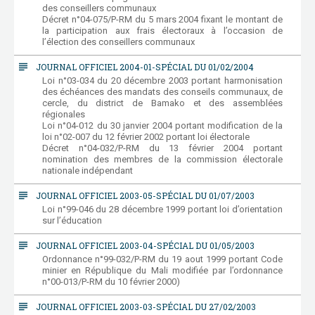
des conseillers communaux
Décret n°04-075/P-RM du 5 mars 2004 fixant le montant de
la participation aux frais électoraux à l’occasion de
l’élection des conseillers communaux
subject
JOURNAL OFFICIEL 2004-01-SPÉCIAL DU 01/02/2004
Loi n°03-034 du 20 décembre 2003 portant harmonisation
des échéances des mandats des conseils communaux, de
cercle, du district de Bamako et des assemblées
régionales
Loi n°04-012 du 30 janvier 2004 portant modification de la
loi n°02-007 du 12 février 2002 portant loi électorale
Décret n°04-032/P-RM du 13 février 2004 portant
nomination des membres de la commission électorale
nationale indépendant
subject
JOURNAL OFFICIEL 2003-05-SPÉCIAL DU 01/07/2003
Loi n°99-046 du 28 décembre 1999 portant loi d’orientation
sur l’éducation
subject
JOURNAL OFFICIEL 2003-04-SPÉCIAL DU 01/05/2003
Ordonnance n°99-032/P-RM du 19 aout 1999 portant Code
minier en République du Mali modifiée par l’ordonnance
n°00-013/P-RM du 10 février 2000)
subject
JOURNAL OFFICIEL 2003-03-SPÉCIAL DU 27/02/2003