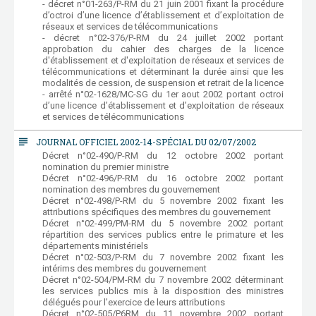
- décret n°01-263/P-RM du 21 juin 2001 fixant la procédure
d’octroi d’une licence d’établissement et d’exploitation de
réseaux et services de télécommunications
- décret n°02-376/P-RM du 24 juillet 2002 portant
approbation du cahier des charges de la licence
d'établissement et d'exploitation de réseaux et services de
télécommunications et déterminant la durée ainsi que les
modalités de cession, de suspension et retrait de la licence
- arrêté n°02-1628/MC-SG du 1er aout 2002 portant octroi
d’une licence d’établissement et d’exploitation de réseaux
et services de télécommunications
subject
JOURNAL OFFICIEL 2002-14-SPÉCIAL DU 02/07/2002
Décret n°02-490/P-RM du 12 octobre 2002 portant
nomination du premier ministre
Décret n°02-496/P-RM du 16 octobre 2002 portant
nomination des membres du gouvernement
Décret n°02-498/P-RM du 5 novembre 2002 fixant les
attributions spécifiques des membres du gouvernement
Décret n°02-499/PM-RM du 5 novembre 2002 portant
répartition des services publics entre le primature et les
départements ministériels
Décret n°02-503/P-RM du 7 novembre 2002 fixant les
intérims des membres du gouvernement
Décret n°02-504/PM-RM du 7 novembre 2002 déterminant
les services publics mis à la disposition des ministres
délégués pour l’exercice de leurs attributions
Décret n°02-505/P6RM du 11 novembre 2002 portant