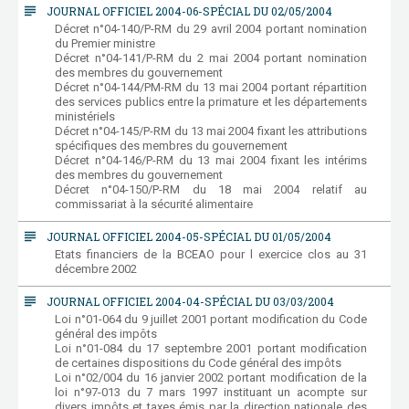
subject
JOURNAL OFFICIEL 2004-06-SPÉCIAL DU 02/05/2004
Décret n°04-140/P-RM du 29 avril 2004 portant nomination
du Premier ministre
Décret n°04-141/P-RM du 2 mai 2004 portant nomination
des membres du gouvernement
Décret n°04-144/PM-RM du 13 mai 2004 portant répartition
des services publics entre la primature et les départements
ministériels
Décret n°04-145/P-RM du 13 mai 2004 fixant les attributions
spécifiques des membres du gouvernement
Décret n°04-146/P-RM du 13 mai 2004 fixant les intérims
des membres du gouvernement
Décret n°04-150/P-RM du 18 mai 2004 relatif au
commissariat à la sécurité alimentaire
subject
JOURNAL OFFICIEL 2004-05-SPÉCIAL DU 01/05/2004
Etats financiers de la BCEAO pour l exercice clos au 31
décembre 2002
subject
JOURNAL OFFICIEL 2004-04-SPÉCIAL DU 03/03/2004
Loi n°01-064 du 9 juillet 2001 portant modification du Code
général des impôts
Loi n°01-084 du 17 septembre 2001 portant modification
de certaines dispositions du Code général des impôts
Loi n°02/004 du 16 janvier 2002 portant modification de la
loi n°97-013 du 7 mars 1997 instituant un acompte sur
divers impôts et taxes émis par la direction nationale des