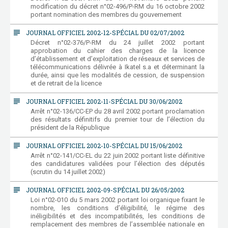
modification du décret n°02-496/P-RM du 16 octobre 2002
portant nomination des membres du gouvernement
subject
JOURNAL OFFICIEL 2002-12-SPÉCIAL DU 02/07/2002
Décret n°02-376/P-RM du 24 juillet 2002 portant
approbation du cahier des charges de la licence
d’établissement et d’exploitation de réseaux et services de
télécommunications délivrée à Ikatel s.a et déterminant la
durée, ainsi que les modalités de cession, de suspension
et de retrait de la licence
subject
JOURNAL OFFICIEL 2002-11-SPÉCIAL DU 30/06/2002
Arrêt n°02-136/CC-EP du 28 avril 2002 portant proclamation
des résultats définitifs du premier tour de l’élection du
président de la République
subject
JOURNAL OFFICIEL 2002-10-SPÉCIAL DU 15/06/2002
Arrêt n°02-141/CC-EL du 22 juin 2002 portant liste définitive
des candidatures validées pour l’élection des députés
(scrutin du 14 juillet 2002)
subject
JOURNAL OFFICIEL 2002-09-SPÉCIAL DU 26/05/2002
Loi n°02-010 du 5 mars 2002 portant loi organique fixant le
nombre, les conditions d’éligibilité, le régime des
inéligibilités et des incompatibilités, les conditions de
remplacement des membres de l’assemblée nationale en