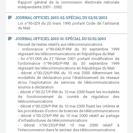
Rapport général de la commission électorale nationale
indépendante 2001 - 2002
subject
JOURNAL OFFICIEL 2003-02-SPÉCIAL DU 02/01/2003
Loi n°95-029 du 20 mars 1995 portant Code de l’artisanat
du Mali
subject
JOURNAL OFFICIEL 2003-01-SPÉCIAL DU 01/01/2003
Recueil de textes relatifs aux télécommunications :
- ordonnance n°99-043/P-RM du 30 septembre 1999
régissant les télécommunications en République du Mali
- loi n°01-005 du 27 février 2001 portant modification de
l’ordonnance n°99-043/P-RM du 30 septembre 1999
régissant les télécommunications en République du Mali
- décret n°00-226/P-RM du 10 mai 2000 déterminant les
modalités de déclaration pour l’établissement de réseaux
et/ou l’exploitation de services de télécommunications
soumis à déclaration
- décret n°00-227/P-RM du 10 mai 2000 fixant les modalités
de fonctionnement du comité de régulation des
télécommunications
- décret n°00-228/P-RM du 10 mai 2000 fixant les critères et
les procédures d’octroi de licences de télécommunications
- décret n°00-229/P-RM du 10 mai 2000 relatif au partage
d’infrastructures de télécommunications
- décret n°00-230/P-RM 10 mai 2000 relatif à
l’interconnexion dans le secteur des télécommunications