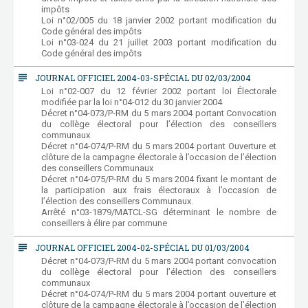
impôts
Loi n°02/005 du 18 janvier 2002 portant modification du
Code général des impôts
Loi n°03-024 du 21 juillet 2003 portant modification du
Code général des impôts
subject
JOURNAL OFFICIEL 2004-03-SPÉCIAL DU 02/03/2004
Loi n°02-007 du 12 février 2002 portant loi Électorale
modifiée par la loi n°04-012 du 30 janvier 2004
Décret n°04-073/P-RM du 5 mars 2004 portant Convocation
du collège électoral pour l’élection des conseillers
communaux
Décret n°04-074/P-RM du 5 mars 2004 portant Ouverture et
clôture de la campagne électorale à l’occasion de l’élection
des conseillers Communaux
Décret n°04-075/P-RM du 5 mars 2004 fixant le montant de
la participation aux frais électoraux à l’occasion de
l’élection des conseillers Communaux.
Arrêté n°03-1879/MATCL-SG déterminant le nombre de
conseillers à élire par commune
subject
JOURNAL OFFICIEL 2004-02-SPÉCIAL DU 01/03/2004
Décret n°04-073/P-RM du 5 mars 2004 portant convocation
du collège électoral pour l’élection des conseillers
communaux
Décret n°04-074/P-RM du 5 mars 2004 portant ouverture et
clôture de la campagne électorale à l’occasion de l’élection