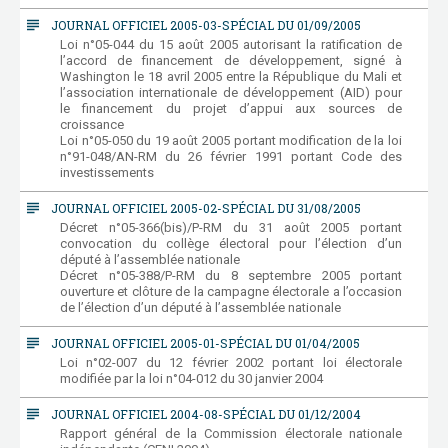
subject
JOURNAL OFFICIEL 2005-03-SPÉCIAL DU 01/09/2005
Loi n°05-044 du 15 août 2005 autorisant la ratification de
l’accord de financement de développement, signé à
Washington le 18 avril 2005 entre la République du Mali et
l’association internationale de développement (AID) pour
le financement du projet d’appui aux sources de
croissance
Loi n°05-050 du 19 août 2005 portant modification de la loi
n°91-048/AN-RM du 26 février 1991 portant Code des
investissements
subject
JOURNAL OFFICIEL 2005-02-SPÉCIAL DU 31/08/2005
Décret n°05-366(bis)/P-RM du 31 août 2005 portant
convocation du collège électoral pour l’élection d’un
député à l’assemblée nationale
Décret n°05-388/P-RM du 8 septembre 2005 portant
ouverture et clôture de la campagne électorale a l’occasion
de l’élection d’un député à l’assemblée nationale
subject
JOURNAL OFFICIEL 2005-01-SPÉCIAL DU 01/04/2005
Loi n°02-007 du 12 février 2002 portant loi électorale
modifiée par la loi n°04-012 du 30 janvier 2004
subject
JOURNAL OFFICIEL 2004-08-SPÉCIAL DU 01/12/2004
Rapport général de la Commission électorale nationale