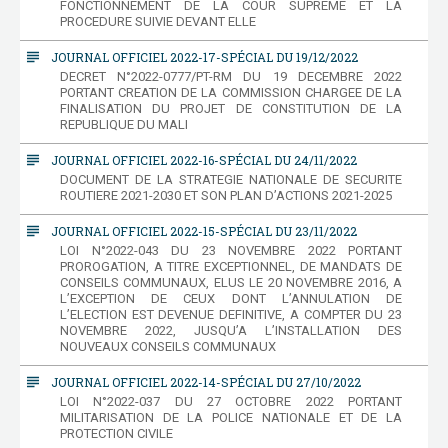
FONCTIONNEMENT DE LA COUR SUPREME ET LA
PROCEDURE SUIVIE DEVANT ELLE
subject
JOURNAL OFFICIEL 2022-17-SPÉCIAL DU 19/12/2022
DECRET N°2022-0777/PT-RM DU 19 DECEMBRE 2022
PORTANT CREATION DE LA COMMISSION CHARGEE DE LA
FINALISATION DU PROJET DE CONSTITUTION DE LA
REPUBLIQUE DU MALI
subject
JOURNAL OFFICIEL 2022-16-SPÉCIAL DU 24/11/2022
DOCUMENT DE LA STRATEGIE NATIONALE DE SECURITE
ROUTIERE 2021-2030 ET SON PLAN D’ACTIONS 2021-2025
subject
JOURNAL OFFICIEL 2022-15-SPÉCIAL DU 23/11/2022
LOI N°2022-043 DU 23 NOVEMBRE 2022 PORTANT
PROROGATION, A TITRE EXCEPTIONNEL, DE MANDATS DE
CONSEILS COMMUNAUX, ELUS LE 20 NOVEMBRE 2016, A
L’EXCEPTION DE CEUX DONT L’ANNULATION DE
L’ELECTION EST DEVENUE DEFINITIVE, A COMPTER DU 23
NOVEMBRE 2022, JUSQU’A L’INSTALLATION DES
NOUVEAUX CONSEILS COMMUNAUX
subject
JOURNAL OFFICIEL 2022-14-SPÉCIAL DU 27/10/2022
LOI N°2022-037 DU 27 OCTOBRE 2022 PORTANT
MILITARISATION DE LA POLICE NATIONALE ET DE LA
PROTECTION CIVILE