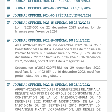
subject
JOURNAL OFFICIEL 2024-14-SPÉCIAL DU 16/07/2024
subject
JOURNAL OFFICIEL 2024-09-SPÉCIAL DU 01/03/2024
subject
JOURNAL OFFICIEL 2024-06-SPÉCIAL DU 23/02/2024
subject
JOURNAL OFFICIEL 2023-15-SPÉCIAL DU 27/12/2023
Loi n°2023-060 du 22 décembre 2023 portant loi de
finances pour l'exercice 2024
subject
JOURNAL OFFICIEL 2022-19-SPÉCIAL DU 30/12/2022
Avis n°2022-01/Ccm du 29 decembre 2022 de la Cour
Constitutionnelle relatif à la demande d’avis de monsieur le
Premier Ministre sur l’ordonnance n°2022-20/PT-RM du 29
décembre 2022 modifiant la loi n°02- 054 du 16 decembre
2002, modifiée, portant statut de la magistrature
Ordonnance n°2022-020/PT-RM du 29 decembre 2022
modifiant la loi n°02-054 du 16 décembre 2002, modifiee,
portant statut de la magistrature
subject
JOURNAL OFFICIEL 2022-18-SPÉCIAL DU 28/12/2022
ARRET N°2022-03/CC DU 27 DECEMBRE 2022 RELATIF A LA
REQUETE AUX FINS DE CONTROLE DE CONFORMITE A LA
CONSTITUTION DE LA LOI N°22-057/CNT-RM DU 15
DECEMBRE 2022 PORTANT MODIFICATION DE LA LOI
N°2016-046 DU 23 SEPTEMBRE 2016 PORTANT LOI
ORGANIQUE FIXANT L’ORGANISATION, LES REGLES DE