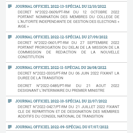
subject
JOURNAL OFFICIEL 2022-13-SPÉCIAL DU 12/10/2022
DECRET N°2022-0609/PT-RM DU 12 OCTOBRE 2022
PORTANT NOMINATION DES MEMBRES DU COLLEGE DE
L'AUTORITE INDEPENDANTE DE GESTION DES ELECTIONS «
AIGE »
subject
JOURNAL OFFICIEL 2022-12-SPÉCIAL DU 27/09/2022
DECRET N°2022-0601/PT-RM DU 27 SEPTEMBRE 2022
PORTANT PROROGATION DU DELAI DE LA MISSION DE LA
COMMISSION DE REDACTION DE LA NOUVELLE
CONSTITUTION
subject
JOURNAL OFFICIEL 2022-11-SPÉCIAL DU 26/08/2022
DECRET N°2022-0335/PT-RM DU 06 JUIN 2022 FIXANT LA
DUREE DE LA TRANSITION
DECRET N°2022-0485/PT-RM DU 21 AOUT 2022
DESIGNANT L’INTERIMAIRE DU PREMIER MINISTRE
subject
JOURNAL OFFICIEL 2022-10-SPÉCIAL DU 21/07/2022
DECRET N°2022-0427/PT-RM DU 21 JUILLET 2022 FIXANT
CLE DE REPARTITION ET DE DESIGNATION DES MEMBRES
ADDITIFS DU CONSEIL NATIONAL DE TRANSITION
subject
JOURNAL OFFICIEL 2022-09-SPÉCIAL DU 07/07/2022