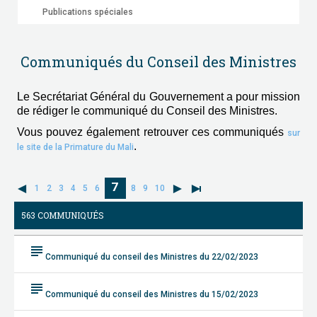
Publications spéciales
Communiqués du Conseil des Ministres
Le Secrétariat Général du Gouvernement a pour mission
de rédiger le communiqué du Conseil des Ministres.
Vous pouvez également retrouver ces communiqués
sur
.
le site de la Primature du Mali
7
1
2
3
4
5
6
8
9
10
563 COMMUNIQUÉS
subject
Communiqué du conseil des Ministres du 22/02/2023
subject
Communiqué du conseil des Ministres du 15/02/2023