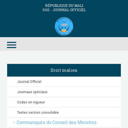
RÉPUBLIQUE DU MALI
SGG - JOURNAL OFFICIEL
menu
Droit malien
Journal Officiel
Journaux spéciaux
Codes en vigueur
Textes version consolidée
Communiqués du Conseil des Ministres