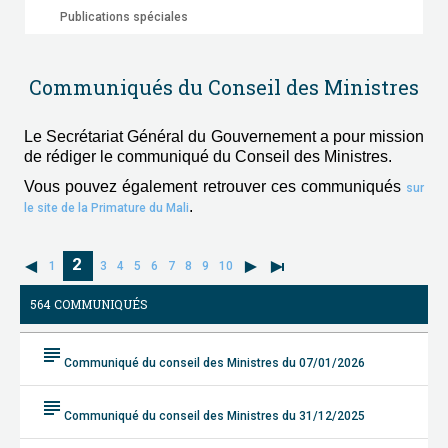
Publications spéciales
Communiqués du Conseil des Ministres
Le Secrétariat Général du Gouvernement a pour mission
de rédiger le communiqué du Conseil des Ministres.
Vous pouvez également retrouver ces communiqués
sur
.
le site de la Primature du Mali
2
1
3
4
5
6
7
8
9
10
564 COMMUNIQUÉS
subject
Communiqué du conseil des Ministres du 07/01/2026
subject
Communiqué du conseil des Ministres du 31/12/2025