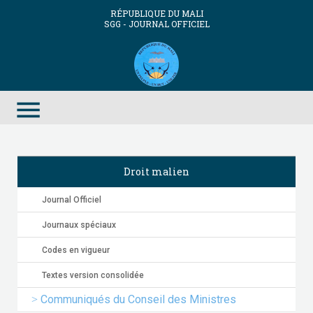
RÉPUBLIQUE DU MALI
SGG - JOURNAL OFFICIEL
menu
Droit malien
Journal Officiel
Journaux spéciaux
Codes en vigueur
Textes version consolidée
Communiqués du Conseil des Ministres