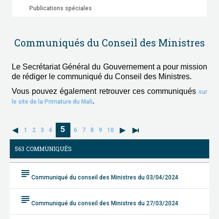
Publications spéciales
Communiqués du Conseil des Ministres
Le Secrétariat Général du Gouvernement a pour mission
de rédiger le communiqué du Conseil des Ministres.
Vous pouvez également retrouver ces communiqués
sur
.
le site de la Primature du Mali
5
1
2
3
4
6
7
8
9
10
563 COMMUNIQUÉS
subject
Communiqué du conseil des Ministres du 03/04/2024
subject
Communiqué du conseil des Ministres du 27/03/2024