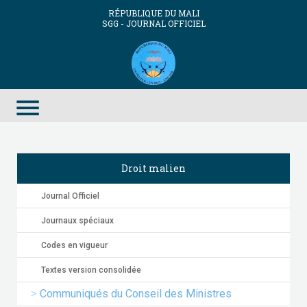
RÉPUBLIQUE DU MALI
SGG - JOURNAL OFFICIEL
menu
Droit malien
Journal Officiel
Journaux spéciaux
Codes en vigueur
Textes version consolidée
Communiqués du Conseil des Ministres