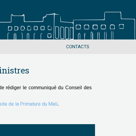
CONTACTS
nistres
de rédiger le communiqué du Conseil des
 site de la Primature du Mali
.