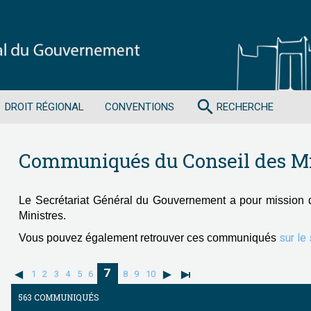
search
DROIT RÉGIONAL
CONVENTIONS
RECHERCHE
Communiqués du Conseil des Mi
Le Secrétariat Général du Gouvernement a pour mission 
Ministres.
sur le
Vous pouvez également retrouver ces communiqués
7
1
2
3
4
5
6
8
9
10
563 COMMUNIQUÉS