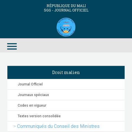
RÉPUBLIQUE DU MALI
SGG - JOURNAL OFFICIEL
menu
Droit malien
Journal Officiel
Journaux spéciaux
Codes en vigueur
Textes version consolidée
Communiqués du Conseil des Ministres