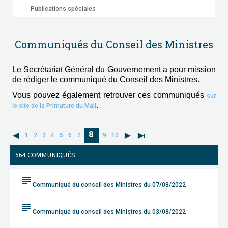
Publications spéciales
Communiqués du Conseil des Ministres
Le Secrétariat Général du Gouvernement a pour mission
de rédiger le communiqué du Conseil des Ministres.
Vous pouvez également retrouver ces communiqués
sur
.
le site de la Primature du Mali
8
1
2
3
4
5
6
7
9
10
564 COMMUNIQUÉS
subject
Communiqué du conseil des Ministres du 07/08/2022
subject
Communiqué du conseil des Ministres du 03/08/2022