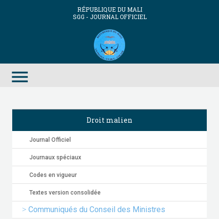
RÉPUBLIQUE DU MALI
SGG - JOURNAL OFFICIEL
menu
Droit malien
Journal Officiel
Journaux spéciaux
Codes en vigueur
Textes version consolidée
Communiqués du Conseil des Ministres