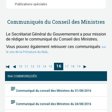
Publications spéciales
Communiqués du Conseil des Ministres
Le Secrétariat Général du Gouvernement a pour mission
de rédiger le communiqué du Conseil des Ministres.
Vous pouvez également retrouver ces communiqués
sur
.
le site de la Primature du Mali
16
10
11
12
13
14
15
17
18
19
564 COMMUNIQUÉS
subject
Communiqué du conseil des Ministres du 31/08/2016
subject
Communiqué du conseil des Ministres du 24/08/2016