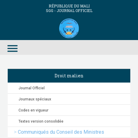
RÉPUBLIQUE DU MALI
SGG - JOURNAL OFFICIEL
menu
Droit malien
Journal Officiel
Journaux spéciaux
Codes en vigueur
Textes version consolidée
Communiqués du Conseil des Ministres