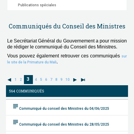
Publications spéciales
Communiqués du Conseil des Ministres
Le Secrétariat Général du Gouvernement a pour mission
de rédiger le communiqué du Conseil des Ministres.
Vous pouvez également retrouver ces communiqués
sur
.
le site de la Primature du Mali
3
1
2
4
5
6
7
8
9
10
564 COMMUNIQUÉS
subject
Communiqué du conseil des Ministres du 04/06/2025
subject
Communiqué du conseil des Ministres du 28/05/2025